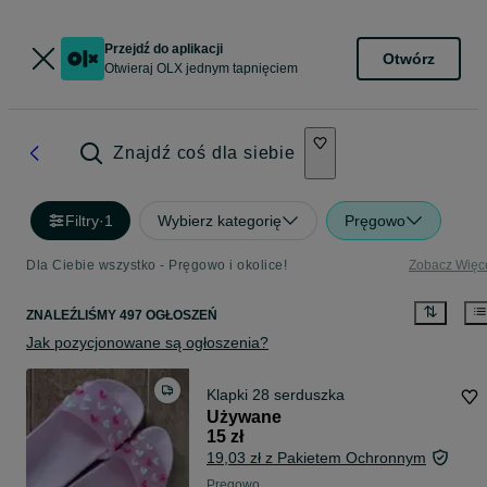
Przejdź do aplikacji
Otwórz
Otwieraj OLX jednym tapnięciem
Znajdź coś dla siebie
Filtry
·
1
Wybierz kategorię
Pręgowo
Dla Ciebie wszystko - Pręgowo i okolice!
Zobacz Więc
ZNALEŹLIŚMY 497 OGŁOSZEŃ
Jak pozycjonowane są ogłoszenia?
Klapki 28 serduszka
Używane
15 zł
19,03 zł z Pakietem Ochronnym
Pręgowo