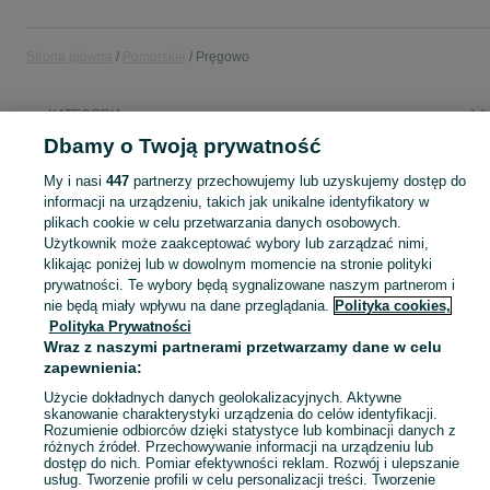
Strona główna
Pomorskie
Pręgowo
KATEGORIA
Dbamy o Twoją prywatność
Popularne wyszukiwania
My i nasi
447
partnerzy przechowujemy lub uzyskujemy dostęp do
loft styl
informacji na urządzeniu, takich jak unikalne identyfikatory w
plikach cookie w celu przetwarzania danych osobowych.
Użytkownik może zaakceptować wybory lub zarządzać nimi,
Skorzystaj z największego serwisu ogłoszeniowego - Pręgowo i okolice! Kupuj to, czego pragniesz i sprzedawaj to, czego już nie potrzebujesz!
Zobacz Więc
klikając poniżej lub w dowolnym momencie na stronie polityki
prywatności. Te wybory będą sygnalizowane naszym partnerom i
nie będą miały wpływu na dane przeglądania.
Polityka cookies,
Mapa kategorii
Polityka Prywatności
Mapa miejscowości
Wraz z naszymi partnerami przetwarzamy dane w celu
Mapa ministron
zapewnienia:
Popularne wyszukiwania
Użycie dokładnych danych geolokalizacyjnych. Aktywne
skanowanie charakterystyki urządzenia do celów identyfikacji.
Rozumienie odbiorców dzięki statystyce lub kombinacji danych z
różnych źródeł. Przechowywanie informacji na urządzeniu lub
dostęp do nich. Pomiar efektywności reklam. Rozwój i ulepszanie
usług. Tworzenie profili w celu personalizacji treści. Tworzenie