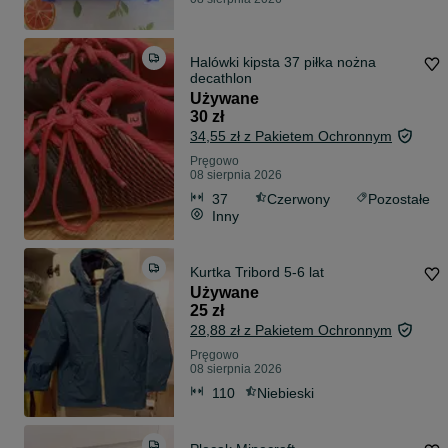
Halówki kipsta 37 piłka nożna
decathlon
Używane
30 zł
34,55 zł z Pakietem Ochronnym
Pręgowo
08 sierpnia 2026
37
Czerwony
Pozostałe
Inny
Kurtka Tribord 5-6 lat
Używane
25 zł
28,88 zł z Pakietem Ochronnym
Pręgowo
08 sierpnia 2026
110
Niebieski