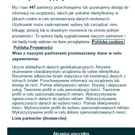
My i nasi
447
partnerzy przechowujemy lub uzyskujemy dostęp do
informacji na urządzeniu, takich jak unikalne identyfikatory w
KATEGORIA
plikach cookie w celu przetwarzania danych osobowych.
Użytkownik może zaakceptować wybory lub zarządzać nimi,
Skorzystaj z największego serwisu ogłoszeniowego - Prądocinek i okolice! Kupuj to, czego pragniesz i sprzedawaj to, czego już nie potrzebujesz!
Zobacz Więc
klikając poniżej lub w dowolnym momencie na stronie polityki
prywatności. Te wybory będą sygnalizowane naszym partnerom i
nie będą miały wpływu na dane przeglądania.
Polityka cookies,
Mapa kategorii
Polityka Prywatności
Mapa miejscowości
Wraz z naszymi partnerami przetwarzamy dane w celu
zapewnienia:
Mapa ministron
Użycie dokładnych danych geolokalizacyjnych. Aktywne
Popularne wyszukiwania
skanowanie charakterystyki urządzenia do celów identyfikacji.
Rozumienie odbiorców dzięki statystyce lub kombinacji danych z
różnych źródeł. Przechowywanie informacji na urządzeniu lub
dostęp do nich. Pomiar efektywności reklam. Rozwój i ulepszanie
usług. Tworzenie profili w celu personalizacji treści. Tworzenie
profili w celu spersonalizowanych reklam. Wykorzystywanie
ograniczonych danych do wyboru reklam. Wykorzystywanie
ograniczonych danych do wyboru treści. Pomiar efektywności
treści. Wykorzystanie profili do wyboru spersonalizowanych reklam.
Wykorzystywanie profili w celu doboru spersonalizowanych treści.
Lista partnerów (dostawców)
Akceptuj wszystkie