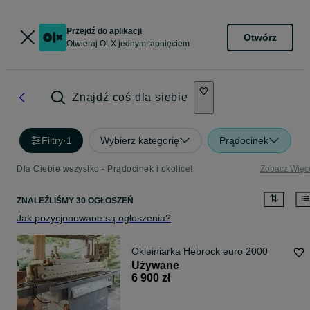
Przejdź do aplikacji
Otwórz
Otwieraj OLX jednym tapnięciem
Znajdź coś dla siebie
Filtry
·
1
Wybierz kategorię
Prądocinek
Dla Ciebie wszystko - Prądocinek i okolice!
Zobacz Więc
ZNALEŹLIŚMY 30 OGŁOSZEŃ
Jak pozycjonowane są ogłoszenia?
Okleiniarka Hebrock euro 2000
Używane
6 900 zł