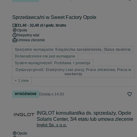
Sprzedawca/ni w Sweet Factory Opole
31,40 - 32,40 zł / godz. brutto
Opole
Niepełny etat
Umowa zlecenie
Specjalne wymagania: Książeczka sanepidowska, Status studenta
Doświadczenie nie jest wymagane
System wynagrodzeń: Podstawa + prowizja
Dyspozycyjność: Elastyczny czas pracy, Praca zmianowa, Praca w
weekendy
+ 1 inne
Dzisiaj o 14:33
INGLOT konsultant/ka ds. sprzedaży, Opole
Solaris Center, 3/4 etatu lub umowa zlecenie
Inglot Sp. z o.o.
Opole