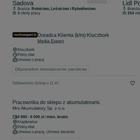
Sadova
Lidl P
Branża:
Rolnictwo, Leśnictwo i Rybołówstwo
Branża
3
oferty pracy
254
ofe
Doradca Klienta (k/m) Kluczbork
Media Expert
Kluczbork
Pełny etat
Umowa o pracę
Odpowiednie doświadczenie zawodowe
Odświeżono dzisiaj o 11:47
Pracownika do sklepu z akumulatorami.
Mrs Akumulatory Sp. z o.o.
4 900 - 6 000 zł / mies. brutto
Krapkowice
Pełny etat
Umowa o pracę, Umowa zlecenie