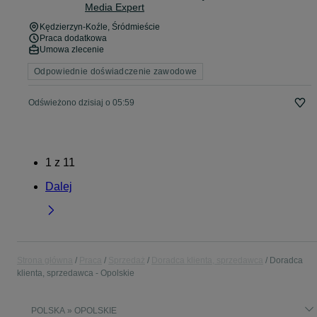
Media Expert
Kędzierzyn-Koźle
, Śródmieście
Praca dodatkowa
Umowa zlecenie
Odpowiednie doświadczenie zawodowe
Odświeżono dzisiaj o 05:59
1
z
11
Dalej
Strona główna
Praca
Sprzedaż
Doradca klienta, sprzedawca
Doradca
klienta, sprzedawca - Opolskie
POLSKA » OPOLSKIE