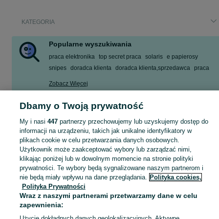
KATEGORIA
Popularne wyszukiwania
praca elektronika
top secret praca
solaris
e papierosy
snipes
doradca klienta
doradca klienta,sprzedawca
praca
Zobacz Więcej
Dbamy o Twoją prywatność
Skorzystaj z największego serwisu ogłoszeniowego - Opolskie i okolice! - kupuj lub sprzedawaj jeszcze wygodniej w kategorii Doradca klienta, sprzedawca!
Zobacz Więc
My i nasi
447
partnerzy przechowujemy lub uzyskujemy dostęp do
informacji na urządzeniu, takich jak unikalne identyfikatory w
Mapa kategorii
plikach cookie w celu przetwarzania danych osobowych.
Mapa miejscowości
Użytkownik może zaakceptować wybory lub zarządzać nimi,
Mapa ministron
klikając poniżej lub w dowolnym momencie na stronie polityki
prywatności. Te wybory będą sygnalizowane naszym partnerom i
Popularne wyszukiwania
nie będą miały wpływu na dane przeglądania.
Polityka cookies,
Polityka Prywatności
Wraz z naszymi partnerami przetwarzamy dane w celu
zapewnienia:
Użycie dokładnych danych geolokalizacyjnych. Aktywne