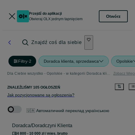
Przejdź do aplikacji
Otwórz
Otwieraj OLX jednym tapnięciem
Znajdź coś dla siebie
Filtry
·
2
Doradca klienta, sprzedawca
Opolskie
Dla Ciebie wszystko - Opolskie - w kategorii Doradca klienta, sprzedawca
Zobacz Więc
ZNALEŹLIŚMY 105 OGŁOSZEŃ
Jak pozycjonowane są ogłoszenia?
🇺🇦 Автоматичний переклад українською
Doradca/Doradczyni Klienta
4 800 - 10 000 zł / mies. brutto