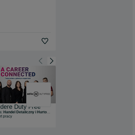
Cofnij do slajdu 1 z 3
Przejdź do slajdu 2 z 3
dere Duty Free
PKO Bank Polski Spółka Akcyjna
a:
Handel Detaliczny i Hurtowy
Branża:
Usługi Finansowe
rt pracy
127
ofert pracy