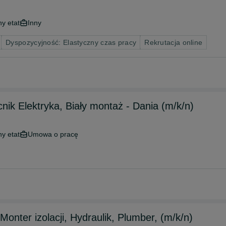
ny etat
Inny
Dyspozycyjność: Elastyczny czas pracy
Rekrutacja online
cnik Elektryka, Biały montaż - Dania (m/k/n)
ny etat
Umowa o pracę
 Monter izolacji, Hydraulik, Plumber, (m/k/n)