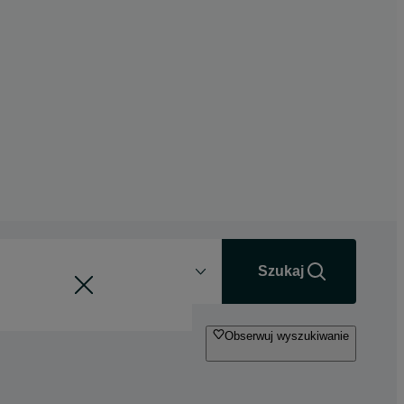
Odległość
+0 km
Szukaj
Obserwuj wyszukiwanie