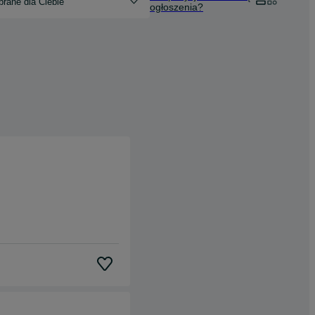
rane dla Ciebie
ogłoszenia?