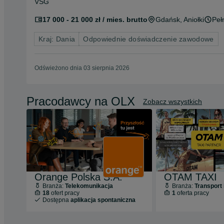
VSG
17 000 - 21 000 zł / mies. brutto
Gdańsk
, Aniołki
Peł
Kraj: Dania
Odpowiednie doświadczenie zawodowe
Odświeżono dnia 03 sierpnia 2026
Pracodawcy na OLX
Zobacz wszystkich
Orange Polska S.A.
OTAM TAXI
Branża:
Telekomunikacja
Branża:
Transport 
18
ofert pracy
1
oferta pracy
Dostępna
aplikacja spontaniczna