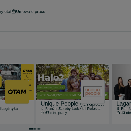
ny etat
Umowa o pracę
Unique People (Grupa CCIG)
Lagar
i Logistyka
Branża:
Zasoby Ludzkie i Rekrutacja
Branż
67
ofert pracy
13
ofe