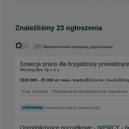
Strona główna
Praca
Praca za granicą
Praca za granicą - Pomorskie
Znaleźliśmy 23 ogłoszenia
🇺🇦 Автоматичний переклад українською
Szwecja praca dla br
Working Bee Sp z o.o.
20 000 - 25 000 zł / mies. brutto
Gdańsk
, Aniołki
Wsp
Kraj: Szwecja
Odpowiednie doświadczenie zawodowe
Odświeżono dnia 07 sierpnia 2026
Ogrodnik/prace porządkowe - NIEMCY - b