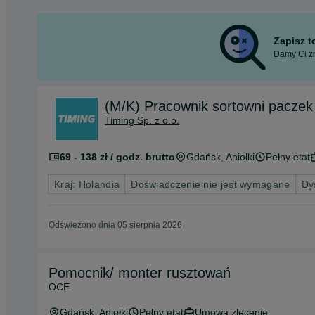
Zapisz 
Damy Ci zn
(M/K) Pracownik sortowni paczek
Timing Sp. z o.o.
69 - 138 zł / godz. brutto
Gdańsk
, Aniołki
Pełny etat
Kraj: Holandia
Doświadczenie nie jest wymagane
Dy
Odświeżono dnia 05 sierpnia 2026
Pomocnik/ monter rusztowań
OCE
Gdańsk
, Aniołki
Pełny etat
Umowa zlecenie