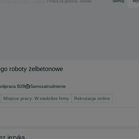
Sortuj:
Wyb
Praca za granicą - Gdańsk
Praca za granicą - Aniołki
ygadzisty prowadzącego roboty żelbetonowe
ółpraca B2B
Samozatrudnienie
Miejsce pracy: W siedzibie firmy
Rekrutacja online
ez jezyka