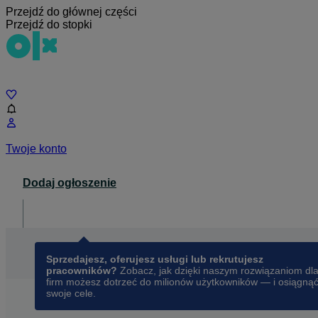
Przejdź do głównej części
Przejdź do stopki
Czat
Twoje konto
Dodaj ogłoszenie
Dla biznesu
opens in a new tab
Sprzedajesz, oferujesz usługi lub rekrutujesz
pracowników?
Zobacz, jak dzięki naszym rozwiązaniom dl
firm możesz dotrzeć do milionów użytkowników — i osiągną
swoje cele.