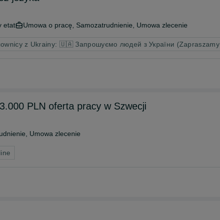
 etat
Umowa o pracę, Samozatrudnienie, Umowa zlecenie
ownicy z Ukrainy: 🇺🇦 Запрошуємо людей з України (Zapraszamy
23.000 PLN oferta pracy w Szwecji
udnienie, Umowa zlecenie
line