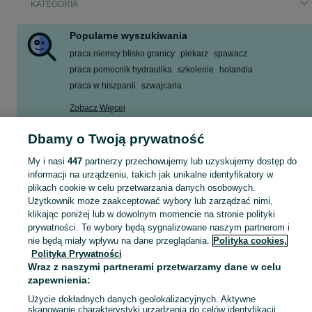
KATEGORIA
Popularne wyszukiwania
praca niemcy blisko granicy
piekarz
spawacz
praca pomocnik hydraulika
szkolenie
holandia
praca w hiszpanii
szwajcaria
Zobacz Więcej
Dbamy o Twoją prywatność
Praca szuka człowieka, również za granicą! Znajdź propozycje dla siebie w kategorii Praca za granicą na OLX - Dolnośląskie i okolice!
Zobacz Więc
My i nasi
447
partnerzy przechowujemy lub uzyskujemy dostęp do
informacji na urządzeniu, takich jak unikalne identyfikatory w
Mapa kategorii
plikach cookie w celu przetwarzania danych osobowych.
Mapa miejscowości
Użytkownik może zaakceptować wybory lub zarządzać nimi,
Mapa ministron
klikając poniżej lub w dowolnym momencie na stronie polityki
prywatności. Te wybory będą sygnalizowane naszym partnerom i
Popularne wyszukiwania
nie będą miały wpływu na dane przeglądania.
Polityka cookies,
Polityka Prywatności
Wraz z naszymi partnerami przetwarzamy dane w celu
zapewnienia:
Użycie dokładnych danych geolokalizacyjnych. Aktywne
skanowanie charakterystyki urządzenia do celów identyfikacji.