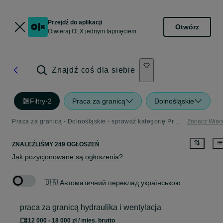
Przejdź do aplikacji
Otwórz
Otwieraj OLX jednym tapnięciem
Znajdź coś dla siebie
Filtry
·
2
Praca za granicą
Dolnośląskie
Praca za granicą - Dolnośląskie - sprawdź kategorię Praca za granicą
Zobacz Więc
ZNALEŹLIŚMY 249 OGŁOSZEŃ
Jak pozycjonowane są ogłoszenia?
🇺🇦 Автоматичний переклад українською
praca za granicą hydraulika i wentylacja
12 000 - 18 000 zł / mies. brutto