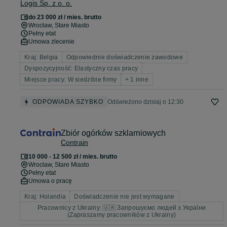
Logis Sp. z o. o.
do 23 000 zł / mies. brutto
Wrocław
, Stare Miasto
Pełny etat
Umowa zlecenie
Kraj: Belgia
Odpowiednie doświadczenie zawodowe
Dyspozycyjność: Elastyczny czas pracy
Miejsce pracy: W siedzibie firmy
+ 1 inne
ODPOWIADA SZYBKO
Odświeżono dzisiaj o 12:30
Zbiór ogórków szklarniowych
Contrain
10 000 - 12 500 zł / mies. brutto
Wrocław
, Stare Miasto
Pełny etat
Umowa o pracę
Kraj: Holandia
Doświadczenie nie jest wymagane
Pracownicy z Ukrainy: 🇺🇦 Запрошуємо людей з України
(Zapraszamy pracowników z Ukrainy)