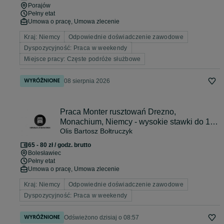
Porajów
Pełny etat
Umowa o pracę, Umowa zlecenie
Kraj: Niemcy
Odpowiednie doświadczenie zawodowe
Dyspozycyjność: Praca w weekendy
Miejsce pracy: Częste podróże służbowe
08 sierpnia 2026
Praca Monter rusztowań Drezno,
Monachium, Niemcy - wysokie stawki do 17€
Olis Bartosz Bołtruczyk
netto - wolne weekendy lub rotacja 4/1
65 - 80 zł / godz. brutto
Bolesławiec
Pełny etat
Umowa o pracę, Umowa zlecenie
Kraj: Niemcy
Odpowiednie doświadczenie zawodowe
Dyspozycyjność: Praca w weekendy
Odświeżono dzisiaj o 08:57