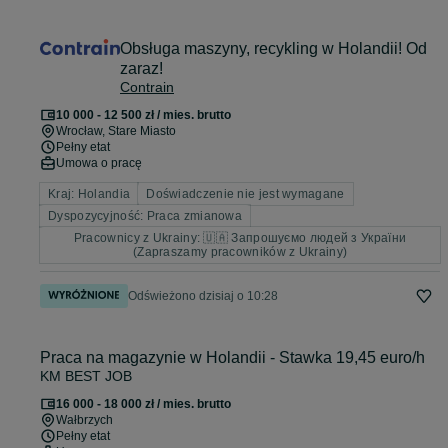
Obsługa maszyny, recykling w Holandii! Od
zaraz!
Contrain
10 000 - 12 500 zł / mies. brutto
Wrocław
, Stare Miasto
Pełny etat
Umowa o pracę
Kraj: Holandia
Doświadczenie nie jest wymagane
Dyspozycyjność: Praca zmianowa
Pracownicy z Ukrainy: 🇺🇦 Запрошуємо людей з України
(Zapraszamy pracowników z Ukrainy)
Odświeżono dzisiaj o 10:28
Praca na magazynie w Holandii - Stawka 19,45 euro/h
KM BEST JOB
16 000 - 18 000 zł / mies. brutto
Wałbrzych
Pełny etat