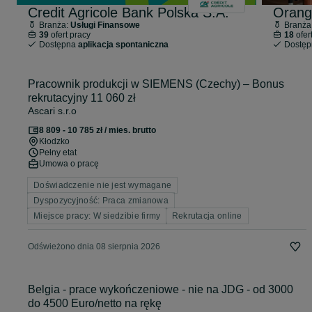
Credit Agricole Bank Polska S.A.
Orang
Branża:
Usługi Finansowe
Branża
39
ofert pracy
18
ofer
Dostępna
aplikacja spontaniczna
Dostę
Pracownik produkcji w SIEMENS (Czechy) – Bonus
rekrutacyjny 11 060 zł
Ascari s.r.o
8 809 - 10 785 zł / mies. brutto
Kłodzko
Pełny etat
Umowa o pracę
Doświadczenie nie jest wymagane
Dyspozycyjność: Praca zmianowa
Miejsce pracy: W siedzibie firmy
Rekrutacja online
Odświeżono dnia 08 sierpnia 2026
Belgia - prace wykończeniowe - nie na JDG - od 3000
do 4500 Euro/netto na rękę