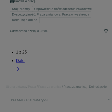
Umowa o pracę
Kraj: Niemcy
Odpowiednie doświadczenie zawodowe
Dyspozycyjność: Praca zmianowa, Praca w weekendy
Rekrutacja online
Odświeżono dzisiaj o 08:04
1
z
25
Dalej
Strona główna
Praca
Praca za granicą
Praca za granicą - Dolnośląskie
POLSKA » DOLNOŚLĄSKIE