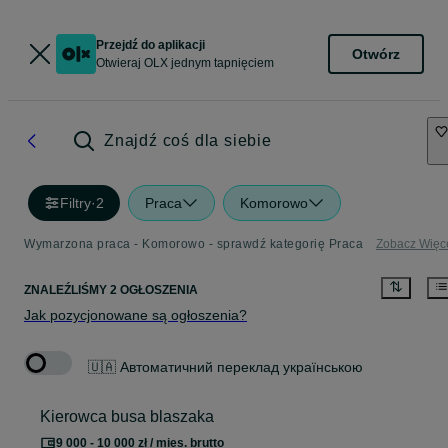
Przejdź do aplikacji
Otwórz
Otwieraj OLX jednym tapnięciem
Znajdź coś dla siebie
Filtry
·
2
Praca
Komorowo
Wymarzona praca - Komorowo - sprawdź kategorię Praca
Zobacz Więc
ZNALEŹLIŚMY 2 OGŁOSZENIA
Jak pozycjonowane są ogłoszenia?
🇺🇦 Автоматичний переклад українською
Kierowca busa blaszaka
9 000 - 10 000 zł / mies. brutto