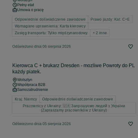
Wolsztyn
Pełny etat
Umowa o pracę
Odpowiednie doświadczenie zawodowe
Prawo jazdy: Kat. C+E
Wymagane uprawnienia: Karta kierowcy
Zasięg transportu: Tylko międzynarodowy
+ 2 inne
Odświeżono dnia 06 sierpnia 2026
Kierowca C + brukarz Dresden - mozliwe Powroty do PL
każdy piatek.
Wolsztyn
Współpraca B2B
Samozatrudnienie
Kraj: Niemcy
Odpowiednie doświadczenie zawodowe
Pracownicy z Ukrainy: 🇺🇦 Запрошуємо людей з України
(Zapraszamy pracowników z Ukrainy)
Odświeżono dnia 05 sierpnia 2026