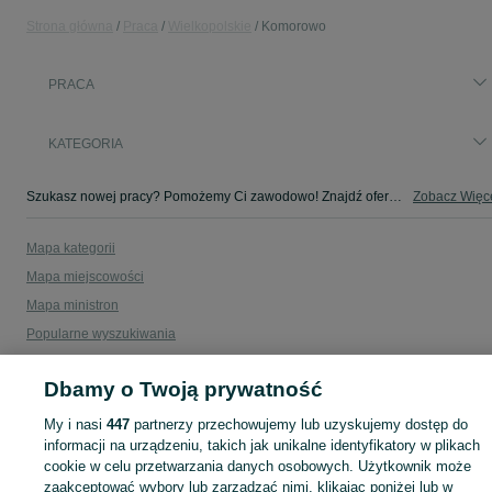
Strona główna
Praca
Wielkopolskie
Komorowo
PRACA
KATEGORIA
Szukasz nowej pracy? Pomożemy Ci zawodowo! Znajdź ofertę dla siebie w kategorii Praca na OLX - Komorowo i okolice!
Zobacz Więc
Mapa kategorii
Mapa miejscowości
Mapa ministron
Popularne wyszukiwania
Dbamy o Twoją prywatność
My i nasi
447
partnerzy przechowujemy lub uzyskujemy dostęp do
informacji na urządzeniu, takich jak unikalne identyfikatory w plikach
cookie w celu przetwarzania danych osobowych. Użytkownik może
zaakceptować wybory lub zarządzać nimi, klikając poniżej lub w