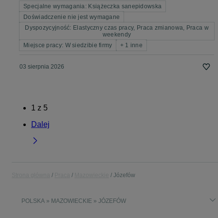
Specjalne wymagania: Książeczka sanepidowska
Doświadczenie nie jest wymagane
Dyspozycyjność: Elastyczny czas pracy, Praca zmianowa, Praca w
weekendy
Miejsce pracy: W siedzibie firmy
+ 1 inne
03 sierpnia 2026
1
z
5
Dalej
Strona główna
Praca
Mazowieckie
Józefów
POLSKA » MAZOWIECKIE » JÓZEFÓW