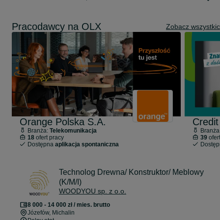
Pracodawcy na OLX
Zobacz wszystki
Orange Polska S.A.
Credit
Branża:
Telekomunikacja
Branża
18
ofert pracy
39
ofer
Dostępna
aplikacja spontaniczna
Dostę
Technolog Drewna/ Konstruktor/ Meblowy
(K/M/I)
WOODYOU sp. z o.o.
8 000 - 14 000 zł / mies. brutto
Józefów
, Michalin