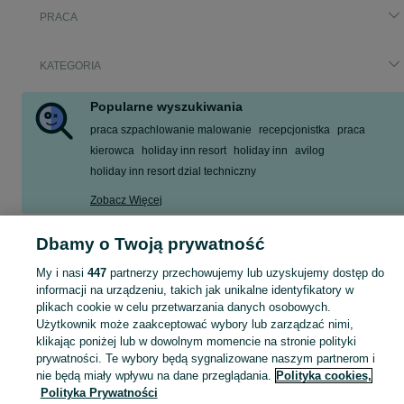
PRACA
KATEGORIA
Popularne wyszukiwania
praca szpachlowanie malowanie
recepcjonistka
praca
kierowca
holiday inn resort
holiday inn
avilog
holiday inn resort dzial techniczny
Zobacz Więcej
Dbamy o Twoją prywatność
Szukasz nowej pracy? Pomożemy Ci zawodowo! Znajdź ofertę dla siebie w kategorii Praca na OLX - Józefów i okolice!
Zobacz Więc
My i nasi
447
partnerzy przechowujemy lub uzyskujemy dostęp do
Mapa kategorii
informacji na urządzeniu, takich jak unikalne identyfikatory w
plikach cookie w celu przetwarzania danych osobowych.
Mapa miejscowości
Użytkownik może zaakceptować wybory lub zarządzać nimi,
Mapa ministron
klikając poniżej lub w dowolnym momencie na stronie polityki
prywatności. Te wybory będą sygnalizowane naszym partnerom i
Popularne wyszukiwania
nie będą miały wpływu na dane przeglądania.
Polityka cookies,
Polityka Prywatności