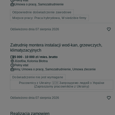
Pełny etat
Umowa o pracę, Samozatrudnienie
Odpowiednie doświadczenie zawodowe
Miejsce pracy: Praca hybrydowa, W siedzibie firmy
Odświeżono dnia 07 sierpnia 2026
Zatrudnię montera instalacji wod-kan, grzewczych,
klimatyzacyjnych
5 000 - 10 000 zł / mies. brutto
Józefów
, Kolonia Błotna
Pełny etat
Inny, Umowa o pracę, Samozatrudnienie, Umowa zlecenie
Doświadczenie nie jest wymagane
Pracownicy z Ukrainy: 🇺🇦 Запрошуємо людей з України
(Zapraszamy pracowników z Ukrainy)
Odświeżono dnia 07 sierpnia 2026
Realizacja zamowien