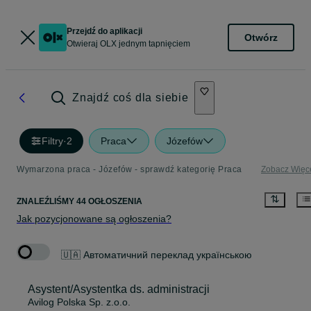
Przejdź do aplikacji
Otwórz
Otwieraj OLX jednym tapnięciem
Znajdź coś dla siebie
Filtry
·
2
Praca
Józefów
Wymarzona praca - Józefów - sprawdź kategorię Praca
Zobacz Więc
ZNALEŹLIŚMY 44 OGŁOSZENIA
Jak pozycjonowane są ogłoszenia?
🇺🇦 Автоматичний переклад українською
Asystent/Asystentka ds. administracji
Avilog Polska Sp. z.o.o.