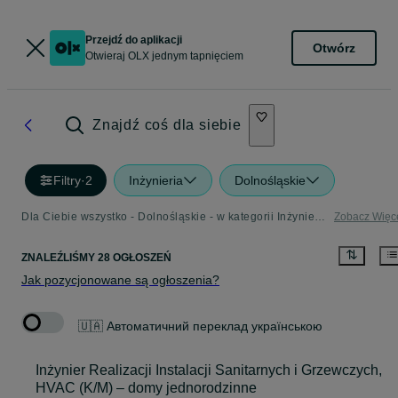
Przejdź do aplikacji
Otwórz
Otwieraj OLX jednym tapnięciem
Znajdź coś dla siebie
Filtry
·
2
Inżynieria
Dolnośląskie
Dla Ciebie wszystko - Dolnośląskie - w kategorii Inżynieria
Zobacz Więc
ZNALEŹLIŚMY 28 OGŁOSZEŃ
Jak pozycjonowane są ogłoszenia?
🇺🇦 Автоматичний переклад українською
Inżynier Realizacji Instalacji Sanitarnych i Grzewczych,
HVAC (K/M) – domy jednorodzinne