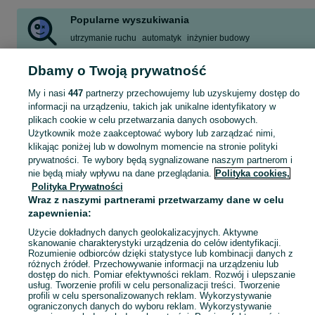
Popularne wyszukiwania
utrzymanie ruchu
automatyk
inżynier budowy
Dbamy o Twoją prywatność
Skorzystaj z największego serwisu ogłoszeniowego w Polsce! Dolnośląskie kupuj lub sprzedawaj jeszcze wygodniej w kategorii Inżynieria!
Zobacz Więc
My i nasi
447
partnerzy przechowujemy lub uzyskujemy dostęp do
informacji na urządzeniu, takich jak unikalne identyfikatory w
Mapa kategorii
plikach cookie w celu przetwarzania danych osobowych.
Mapa miejscowości
Użytkownik może zaakceptować wybory lub zarządzać nimi,
klikając poniżej lub w dowolnym momencie na stronie polityki
Mapa ministron
prywatności. Te wybory będą sygnalizowane naszym partnerom i
Popularne wyszukiwania
nie będą miały wpływu na dane przeglądania.
Polityka cookies,
Polityka Prywatności
Wraz z naszymi partnerami przetwarzamy dane w celu
zapewnienia:
Użycie dokładnych danych geolokalizacyjnych. Aktywne
skanowanie charakterystyki urządzenia do celów identyfikacji.
Rozumienie odbiorców dzięki statystyce lub kombinacji danych z
różnych źródeł. Przechowywanie informacji na urządzeniu lub
dostęp do nich. Pomiar efektywności reklam. Rozwój i ulepszanie
usług. Tworzenie profili w celu personalizacji treści. Tworzenie
profili w celu spersonalizowanych reklam. Wykorzystywanie
ograniczonych danych do wyboru reklam. Wykorzystywanie