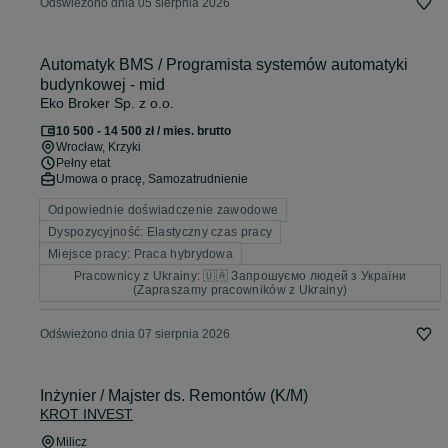
Odświeżono dnia 05 sierpnia 2026
Automatyk BMS / Programista systemów automatyki
budynkowej - mid
Eko Broker Sp. z o.o.
10 500 - 14 500 zł / mies. brutto
Wrocław
, Krzyki
Pełny etat
Umowa o pracę, Samozatrudnienie
Odpowiednie doświadczenie zawodowe
Dyspozycyjność: Elastyczny czas pracy
Miejsce pracy: Praca hybrydowa
Pracownicy z Ukrainy: 🇺🇦 Запрошуємо людей з України
(Zapraszamy pracowników z Ukrainy)
Odświeżono dnia 07 sierpnia 2026
Inżynier / Majster ds. Remontów (K/M)
KROT INVEST
Milicz