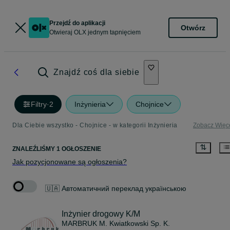
Przejdź do aplikacji
Otwórz
Otwieraj OLX jednym tapnięciem
Znajdź coś dla siebie
Filtry
·
2
Inżynieria
Chojnice
Dla Ciebie wszystko - Chojnice - w kategorii Inżynieria
Zobacz Więc
ZNALEŹLIŚMY 1 OGŁOSZENIE
Jak pozycjonowane są ogłoszenia?
🇺🇦 Автоматичний переклад українською
Inżynier drogowy K/M
MARBRUK M. Kwiatkowski Sp. K.