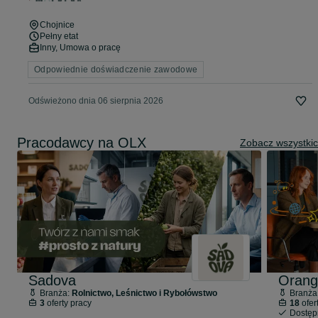
Chojnice
Pełny etat
Inny, Umowa o pracę
Odpowiednie doświadczenie zawodowe
Odświeżono dnia 06 sierpnia 2026
Pracodawcy na OLX
Zobacz wszystki
Sadova
Orang
Branża:
Rolnictwo, Leśnictwo i Rybołówstwo
Branża
3
oferty pracy
18
ofer
Dostę