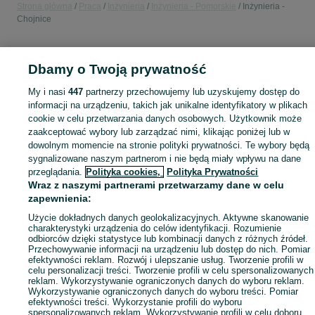
Strona główna
Praca
Inżynieria
Inżynieria - Pomorskie
Inżynieria -
Chojnice
KATEGORIA
Dbamy o Twoją prywatność
Skorzystaj z największego serwisu ogłoszeniowego w Polsce! Chojnice kupuj lub sprzedawaj jeszcze wygodniej w kategorii Inżynieria!
Zobacz Więc
My i nasi
447
partnerzy przechowujemy lub uzyskujemy dostęp do
informacji na urządzeniu, takich jak unikalne identyfikatory w plikach
cookie w celu przetwarzania danych osobowych. Użytkownik może
Mapa kategorii
zaakceptować wybory lub zarządzać nimi, klikając poniżej lub w
Mapa miejscowości
dowolnym momencie na stronie polityki prywatności. Te wybory będą
sygnalizowane naszym partnerom i nie będą miały wpływu na dane
Mapa ministron
przeglądania.
Polityka cookies,
Polityka Prywatności
Popularne wyszukiwania
Wraz z naszymi partnerami przetwarzamy dane w celu
zapewnienia:
Użycie dokładnych danych geolokalizacyjnych. Aktywne skanowanie
charakterystyki urządzenia do celów identyfikacji. Rozumienie
odbiorców dzięki statystyce lub kombinacji danych z różnych źródeł.
Przechowywanie informacji na urządzeniu lub dostęp do nich. Pomiar
efektywności reklam. Rozwój i ulepszanie usług. Tworzenie profili w
celu personalizacji treści. Tworzenie profili w celu spersonalizowanych
reklam. Wykorzystywanie ograniczonych danych do wyboru reklam.
Wykorzystywanie ograniczonych danych do wyboru treści. Pomiar
efektywności treści. Wykorzystanie profili do wyboru
spersonalizowanych reklam. Wykorzystywanie profili w celu doboru