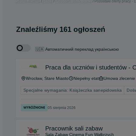
Strona główna
Praca
Pozostałe oferty pracy
Pozostałe oferty pracy - 
Znaleźliśmy 161 ogłoszeń
🇺🇦 Автоматичний переклад українською
Praca dla uczniów i studentów - 
Wrocław
, Stare Miasto
Niepełny etat
Umowa zlecenie
Specjalne wymagania: Książeczka sanepidowska
Dośw
05 sierpnia 2026
Pracownik sali zabaw
Sala Zabaw Cinema Fun Wałbrzych