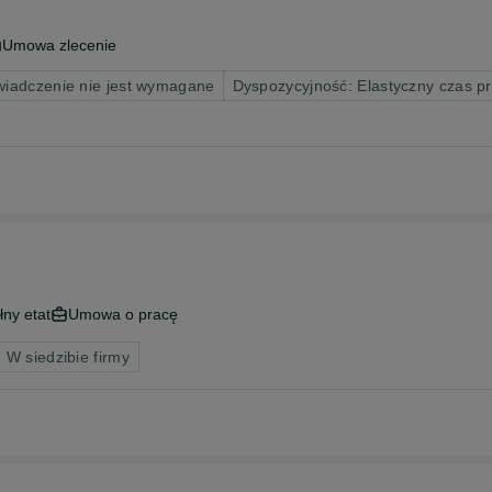
Umowa zlecenie
iadczenie nie jest wymagane
Dyspozycyjność: Elastyczny czas p
łny etat
Umowa o pracę
 W siedzibie firmy