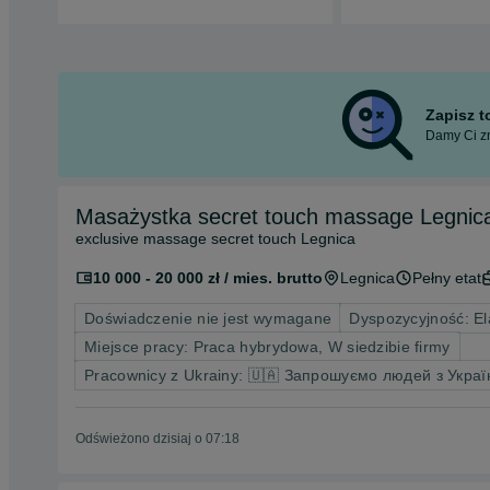
Zapisz 
Damy Ci zn
Masażystka secret touch massage Legnic
exclusive massage secret touch Legnica
10 000 - 20 000 zł / mies. brutto
Legnica
Pełny etat
Doświadczenie nie jest wymagane
Dyspozycyjność: E
Miejsce pracy: Praca hybrydowa, W siedzibie firmy
Pracownicy z Ukrainy: 🇺🇦 Запрошуємо людей з Украї
Odświeżono dzisiaj o 07:18