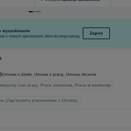
Przejdź do slajdu 1 z 3
Przejdź do slajdu 2 z 3
Przejdź do slajdu 3 z 3
to wyszukiwanie
Zapisz
ać o nowych ogłoszeniach, które do niego pasują.
a
Umowa o dzieło, Umowa o pracę, Umowa zlecenie
lastyczny czas pracy, Praca zmianowa, Praca w weekendy
ни (Zapraszamy pracowników z Ukrainy)