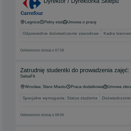
Dyrektor / Dyrektorka Sklepu
Legnica
Pełny etat
Umowa o pracę
Odpowiednie doświadczenie zawodowe
Kadra kierown
Odświeżono dzisiaj o 07:58
Zatrudnię studentki do prowadzenia zajęć: t
SalsaFit
Wrocław
, Stare Miasto
Praca dodatkowa
Umowa zlec
Specjalne wymagania: Status studenta
Doświadczenie
Odświeżono dzisiaj o 08:06