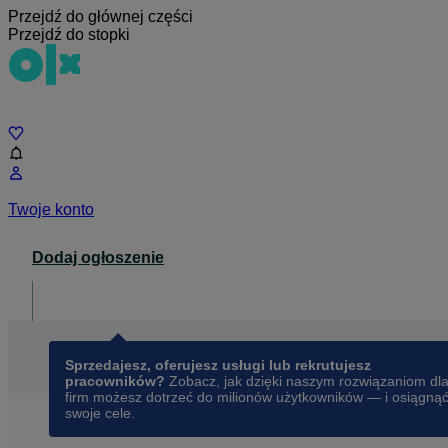
Przejdź do głównej części
Przejdź do stopki
Czat
Twoje konto
Dodaj ogłoszenie
Dla biznesu
opens in a new tab
Sprzedajesz, oferujesz usługi lub rekrutujesz
pracowników?
Zobacz, jak dzięki naszym rozwiązaniom dl
firm możesz dotrzeć do milionów użytkowników — i osiągną
swoje cele.