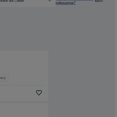
rane dla Ciebie
ogłoszenia?
racy