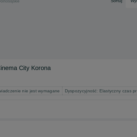
Sortuj:
Wyb
Dolnośląskie
Cinema City Korona
iadczenie nie jest wymagane
Dyspozycyjność: Elastyczny czas p