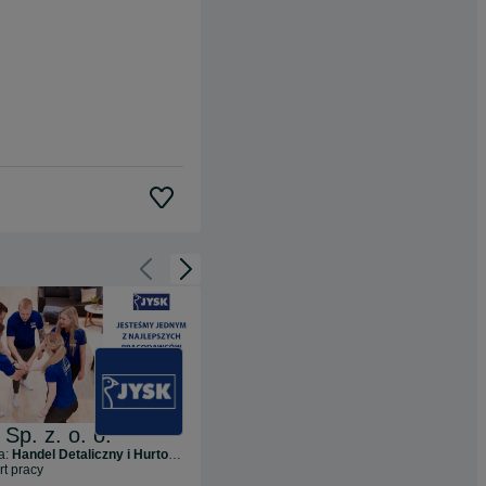
Cofnij do slajdu 1 z 3
Przejdź do slajdu 2 z 3
Sp. z. o. o.
IKEA Retail
a:
Handel Detaliczny i Hurtowy
Branża:
Handel Detaliczny i Hurtowy
rt pracy
4
oferty pracy