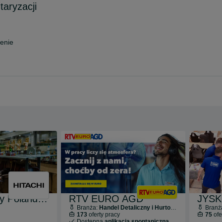
taryzacji
enie
Hitachi Energy Poland Sp. z o.o.
RTV EURO AGD
JYSK 
Branża:
Handel Detaliczny i Hurtowy
Branż
173
oferty pracy
75
ofe
Dostępna
aplikacja spontaniczna