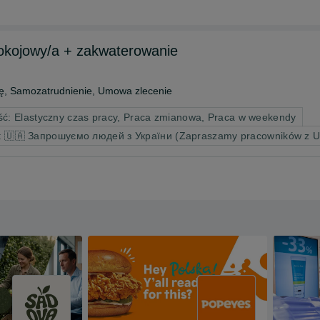
Pokojowy/a + zakwaterowanie
ę, Samozatrudnienie, Umowa zlecenie
ć: Elastyczny czas pracy, Praca zmianowa, Praca w weekendy
y: 🇺🇦 Запрошуємо людей з України (Zapraszamy pracowników z U