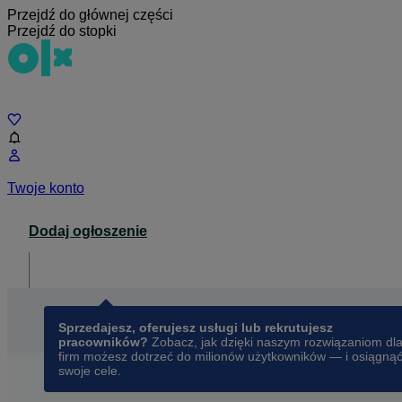
Przejdź do głównej części
Przejdź do stopki
Czat
Twoje konto
Dodaj ogłoszenie
Dla biznesu
opens in a new tab
Sprzedajesz, oferujesz usługi lub rekrutujesz
pracowników?
Zobacz, jak dzięki naszym rozwiązaniom dl
firm możesz dotrzeć do milionów użytkowników — i osiągną
swoje cele.