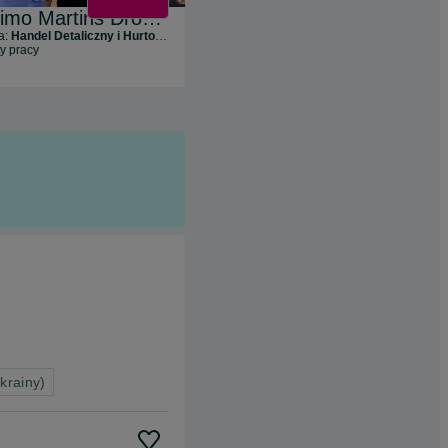
Jeronimo Martins Drogerie i Farmacja
Unique People (Grupa CCIG)
a:
Handel Detaliczny i Hurtowy
Branża:
Zasoby Ludzkie i Rekrutacja
ty pracy
68
ofert pracy
krainy)