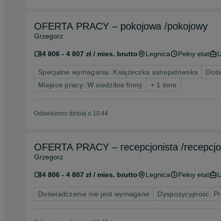
OFERTA PRACY – pokojowa /pokojowy
Grzegorz
4 806 - 4 807 zł / mies. brutto
Legnica
Pełny etat
U
Specjalne wymagania: Książeczka sanepidowska
Dośw
Miejsce pracy: W siedzibie firmy
+ 1 inne
Odświeżono dzisiaj o 10:44
OFERTA PRACY – recepcjonista /recepcjo
Grzegorz
4 806 - 4 807 zł / mies. brutto
Legnica
Pełny etat
U
Doświadczenie nie jest wymagane
Dyspozycyjność: P