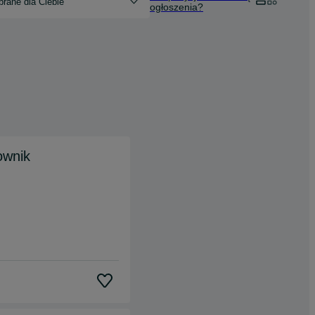
rane dla Ciebie
ogłoszenia?
ownik