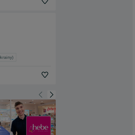
krainy)
Cofnij do slajdu 1 z 3
Przejdź do slajdu 2 z 3