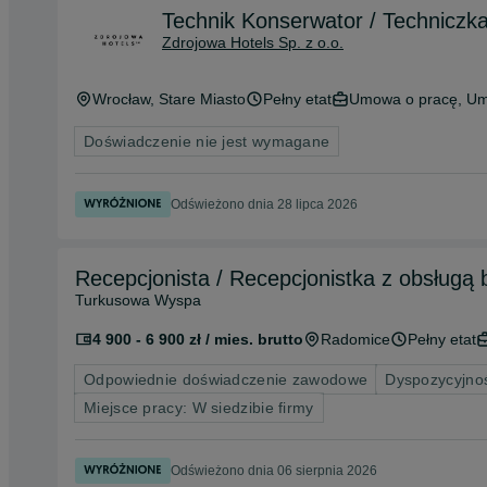
Technik Konserwator / Techniczk
Zdrojowa Hotels Sp. z o.o.
Wrocław
, Stare Miasto
Pełny etat
Umowa o pracę, Um
Doświadczenie nie jest wymagane
Odświeżono dnia 28 lipca 2026
Recepcjonista / Recepcjonistka z obsługą b
Turkusowa Wyspa
4 900 - 6 900 zł / mies. brutto
Radomice
Pełny etat
Odpowiednie doświadczenie zawodowe
Dyspozycyjnoś
Miejsce pracy: W siedzibie firmy
Odświeżono dnia 06 sierpnia 2026