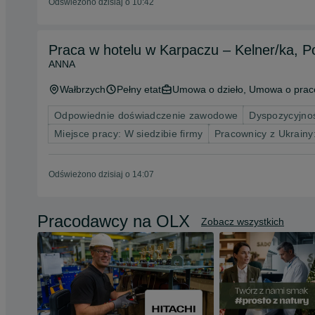
Odświeżono dzisiaj o 10:42
Praca w hotelu w Karpaczu – Kelner/ka, 
ANNA
Wałbrzych
Pełny etat
Umowa o dzieło, Umowa o prac
Odpowiednie doświadczenie zawodowe
Dyspozycyjnoś
Miejsce pracy: W siedzibie firmy
Pracownicy z Ukrain
Odświeżono dzisiaj o 14:07
Pracodawcy na OLX
Zobacz wszystkich