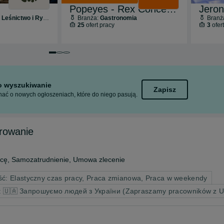
Popeyes - Rex Concepts PLK Poland S.A.
śnictwo i Rybołówstwo
Branża:
Gastronomia
Branż
25
ofert pracy
3
ofer
Przejdź do slajdu 1 z 3
Przejdź do slajdu 2 z 3
Przejdź do slajdu 3 z 3
to wyszukiwanie
Zapisz
ać o nowych ogłoszeniach, które do niego pasują.
erowanie
cę, Samozatrudnienie, Umowa zlecenie
ć: Elastyczny czas pracy, Praca zmianowa, Praca w weekendy
y: 🇺🇦 Запрошуємо людей з України (Zapraszamy pracowników z U