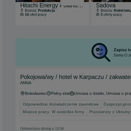
Hitachi Energy Poland Sp. z o.o.
Sadova
Branża:
Produkcja
Branża:
Rolnictwo, Le
10
ofert pracy
3
oferty pracy
Zapisz 
Damy Ci zn
Pokojowa/wy / hotel w Karpaczu / zakwat
ANNA
Bolesławiec
Pełny etat
Umowa o dzieło, Umowa o pra
Odpowiednie doświadczenie zawodowe
Dyspozycyjnoś
Miejsce pracy: W siedzibie firmy
Pracownicy z Ukrain
Odświeżono dzisiaj o 13:56