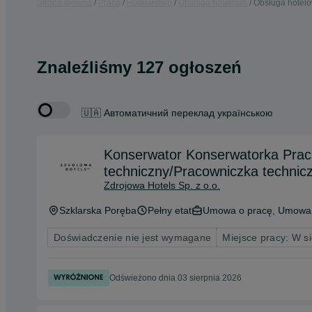
Strona główna
Praca
Hotelarstwo
Obsługa hotelowa
Obsługa hotelo
Znaleźliśmy 127 ogłoszeń
🇺🇦 Автоматичний переклад українською
Konserwator Konserwatorka Praca
techniczny/Pracowniczka technic
Zdrojowa Hotels Sp. z o.o.
Szklarska Poręba
Pełny etat
Umowa o pracę, Umowa 
Doświadczenie nie jest wymagane
Miejsce pracy: W si
Odświeżono dnia 03 sierpnia 2026