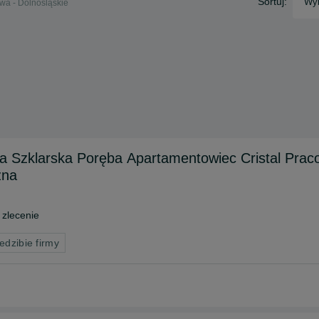
Sortuj:
Wyb
wa - Dolnośląskie
 Szklarska Poręba Apartamentowiec Cristal Prac
zna
zlecenie
edzibie firmy