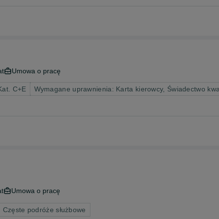
at
Umowa o pracę
Kat. C+E
Wymagane uprawnienia: Karta kierowcy, Świadectwo kwal
at
Umowa o pracę
: Częste podróże służbowe