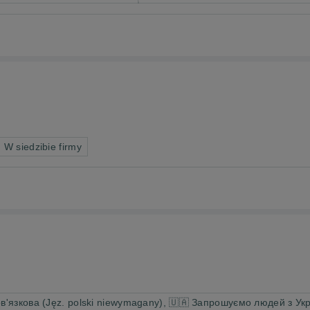
 W siedzibie firmy
ов'язкова (Jęz. polski niewymagany), 🇺🇦 Запрошуємо людей з У