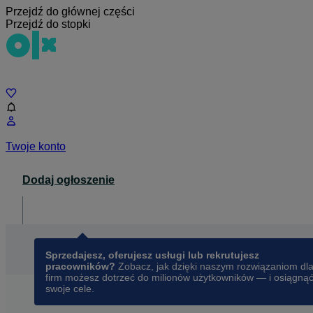
Przejdź do głównej części
Przejdź do stopki
Czat
Twoje konto
Dodaj ogłoszenie
Dla biznesu
opens in a new tab
Sprzedajesz, oferujesz usługi lub rekrutujesz
pracowników?
Zobacz, jak dzięki naszym rozwiązaniom dl
firm możesz dotrzeć do milionów użytkowników — i osiągną
swoje cele.