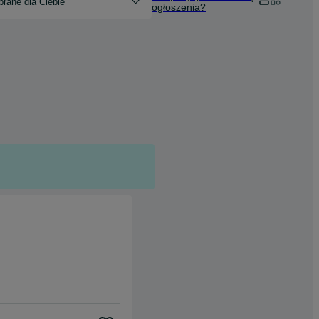
rane dla Ciebie
ogłoszenia?