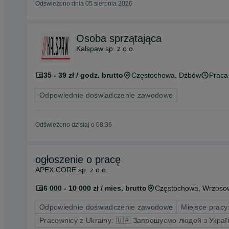
Odświeżono dnia 05 sierpnia 2026
Osoba sprzątająca
Kalspaw sp. z o.o.
35 - 39 zł / godz. brutto
Częstochowa
, Dźbów
Praca
Odpowiednie doświadczenie zawodowe
Odświeżono dzisiaj o 08:36
ogłoszenie o pracę
APEX CORE sp. z o.o.
6 000 - 10 000 zł / mies. brutto
Częstochowa
, Wrzoso
Odpowiednie doświadczenie zawodowe
Miejsce pracy:
Pracownicy z Ukrainy: 🇺🇦 Запрошуємо людей з Украї