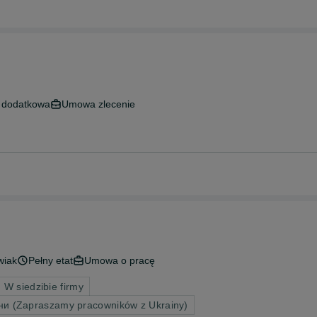
 dodatkowa
Umowa zlecenie
wiak
Pełny etat
Umowa o pracę
 W siedzibie firmy
ни (Zapraszamy pracowników z Ukrainy)