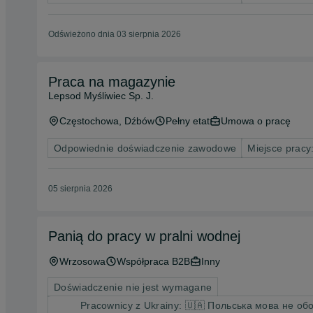
Odświeżono dnia 03 sierpnia 2026
Praca na magazynie
Lepsod Myśliwiec Sp. J.
Częstochowa
, Dźbów
Pełny etat
Umowa o pracę
Odpowiednie doświadczenie zawodowe
Miejsce pracy:
05 sierpnia 2026
Panią do pracy w pralni wodnej
Wrzosowa
Współpraca B2B
Inny
Doświadczenie nie jest wymagane
Pracownicy z Ukrainy: 🇺🇦 Польська мова не об