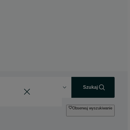
Odległość
+0 km
Szukaj
Obserwuj wyszukiwanie