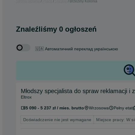
Strona główna
Praca
Śląskie
Brzeziny Kolonia
Znaleźliśmy 0 ogłoszeń
🇺🇦 Автоматичний переклад українською
Młodszy specjalista do spraw reklamacji i 
Eltrox
5 090 - 5 237 zł / mies. brutto
Wrzosowa
Pełny etat
Doświadczenie nie jest wymagane
Miejsce pracy: W si