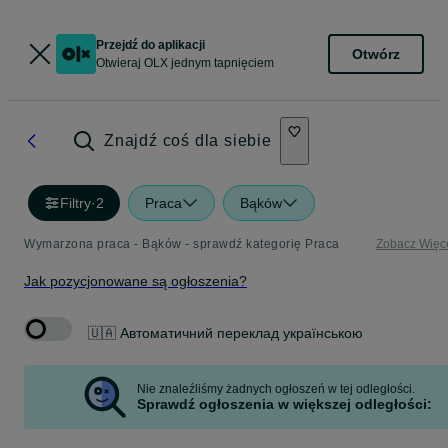
Przejdź do aplikacji
Otwórz
Otwieraj OLX jednym tapnięciem
Znajdź coś dla siebie
Filtry
·
2
Praca
Bąków
Wymarzona praca - Bąków - sprawdź kategorię Praca
Zobacz Więc
Jak pozycjonowane są ogłoszenia?
🇺🇦 Автоматичний переклад українською
Nie znaleźliśmy żadnych ogłoszeń w tej odległości.
Sprawdź ogłoszenia w większej odległości: