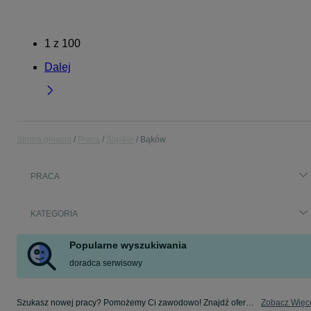
1
z
100
Dalej
Strona główna
Praca
Śląskie
Bąków
PRACA
KATEGORIA
Popularne wyszukiwania
doradca serwisowy
Szukasz nowej pracy? Pomożemy Ci zawodowo! Znajdź ofertę dla siebie w kategorii Praca na OLX - Bąków i okolice!
Zobacz Więc