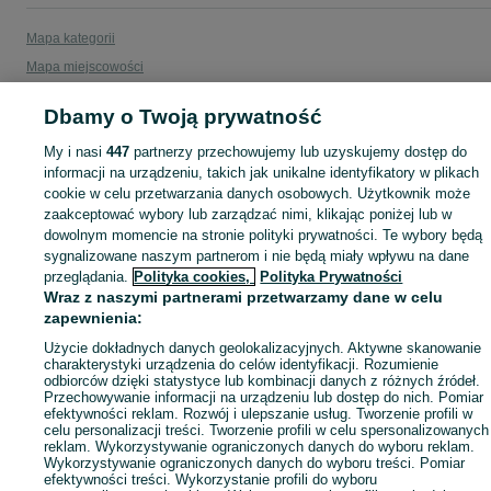
Mapa kategorii
Mapa miejscowości
Mapa ministron
Dbamy o Twoją prywatność
Popularne wyszukiwania
My i nasi
447
partnerzy przechowujemy lub uzyskujemy dostęp do
informacji na urządzeniu, takich jak unikalne identyfikatory w plikach
cookie w celu przetwarzania danych osobowych. Użytkownik może
zaakceptować wybory lub zarządzać nimi, klikając poniżej lub w
dowolnym momencie na stronie polityki prywatności. Te wybory będą
sygnalizowane naszym partnerom i nie będą miały wpływu na dane
przeglądania.
Polityka cookies,
Polityka Prywatności
Wraz z naszymi partnerami przetwarzamy dane w celu
zapewnienia:
Użycie dokładnych danych geolokalizacyjnych. Aktywne skanowanie
charakterystyki urządzenia do celów identyfikacji. Rozumienie
odbiorców dzięki statystyce lub kombinacji danych z różnych źródeł.
Przechowywanie informacji na urządzeniu lub dostęp do nich. Pomiar
efektywności reklam. Rozwój i ulepszanie usług. Tworzenie profili w
celu personalizacji treści. Tworzenie profili w celu spersonalizowanych
reklam. Wykorzystywanie ograniczonych danych do wyboru reklam.
Wykorzystywanie ograniczonych danych do wyboru treści. Pomiar
efektywności treści. Wykorzystanie profili do wyboru