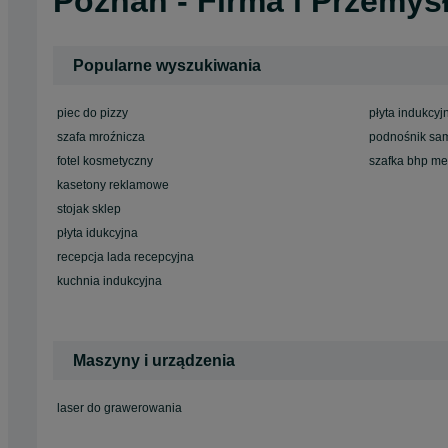
Poznań - Firma i Przemys
Popularne wyszukiwania
piec do pizzy
płyta indukcyj
szafa mroźnicza
podnośnik sa
fotel kosmetyczny
szafka bhp me
kasetony reklamowe
stojak sklep
płyta idukcyjna
recepcja lada recepcyjna
kuchnia indukcyjna
Maszyny i urządzenia
laser do grawerowania