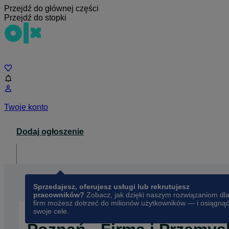
Przejdź do głównej części
Przejdź do stopki
Czat
Twoje konto
Dodaj ogłoszenie
Dla biznesu
opens in a new tab
Sprzedajesz, oferujesz usługi lub rekrutujesz
pracowników?
Zobacz, jak dzięki naszym rozwiązaniom dl
firm możesz dotrzeć do milionów użytkowników — i osiągną
swoje cele.