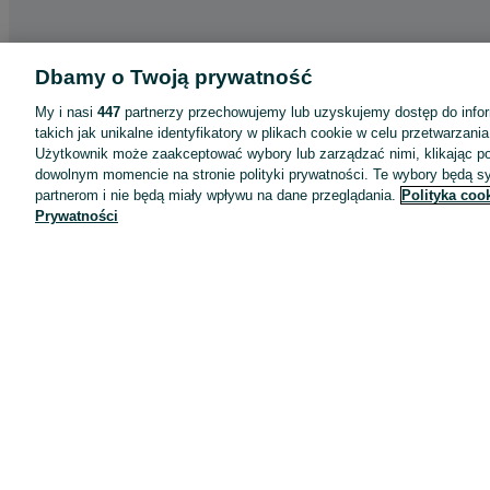
Dbamy o Twoją prywatność
My i nasi
447
partnerzy przechowujemy lub uzyskujemy dostęp do infor
takich jak unikalne identyfikatory w plikach cookie w celu przetwarzan
Użytkownik może zaakceptować wybory lub zarządzać nimi, klikając po
dowolnym momencie na stronie polityki prywatności. Te wybory będą 
partnerom i nie będą miały wpływu na dane przeglądania.
Polityka coo
Prywatności
Aplikacje mobilne OLX.pl
Pomoc
Wyróżnione ogłoszenia
Oferta dla firm
Blog
Regulamin
Polityka prywatności