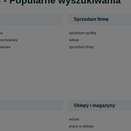
ł - Popularne wyszukiwania
Sprzedam firmę
na
sprzedam spółkę
mochodowy
kebab
talowa
sprzedam firmę
Sklepy i magazyny
wózek
praca w sklepie