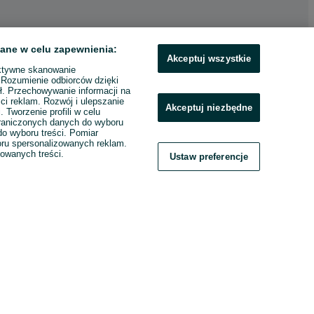
ane w celu zapewnienia:
Akceptuj wszystkie
ktywne skanowanie
. Rozumienie odbiorców dzięki
ł. Przechowywanie informacji na
ci reklam. Rozwój i ulepszanie
Akceptuj niezbędne
. Tworzenie profili w celu
raniczonych danych do wyboru
o wyboru treści. Pomiar
boru spersonalizowanych reklam.
zowanych treści.
Ustaw preferencje