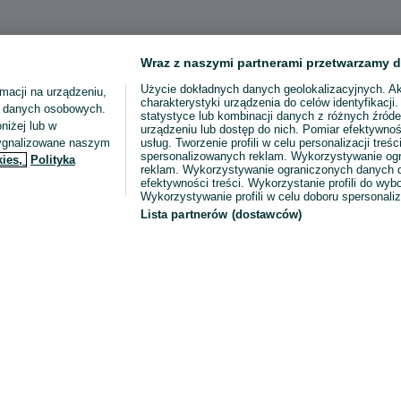
Wraz z naszymi partnerami przetwarzamy d
Użycie dokładnych danych geolokalizacyjnych. A
macji na urządzeniu,
charakterystyki urządzenia do celów identyfikacji
ia danych osobowych.
statystyce lub kombinacji danych z różnych źróde
niżej lub w
urządzeniu lub dostęp do nich. Pomiar efektywnoś
sygnalizowane naszym
usług. Tworzenie profili w celu personalizacji treści
spersonalizowanych reklam. Wykorzystywanie og
kies,
Polityka
reklam. Wykorzystywanie ograniczonych danych d
efektywności treści. Wykorzystanie profili do wy
Wykorzystywanie profili w celu doboru spersonali
Lista partnerów (dostawców)