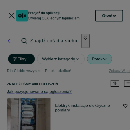
Przejdź do aplikacji
Otwórz
Otwieraj OLX jednym tapnięciem
Znajdź coś dla siebie
Filtry
·
1
Wybierz kategorię
Potok
Dla Ciebie wszystko - Potok i okolice!
Zobacz Więc
ZNALEŹLIŚMY 480 OGŁOSZEŃ
Jak pozycjonowane są ogłoszenia?
Elektryk instalacje elektryczne
pomiary