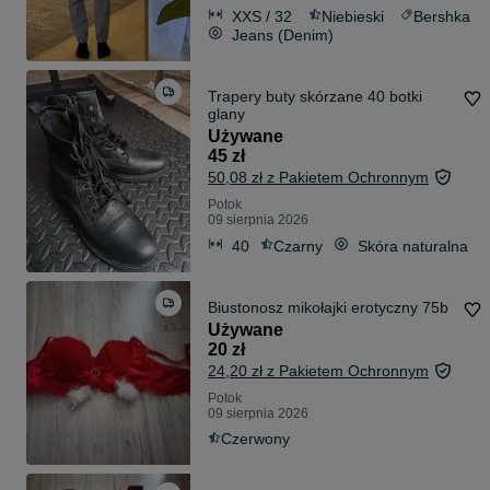
XXS / 32
Niebieski
Bershka
Jeans (Denim)
Trapery buty skórzane 40 botki
glany
Używane
45 zł
50,08 zł z Pakietem Ochronnym
Potok
09 sierpnia 2026
40
Czarny
Skóra naturalna
Biustonosz mikołajki erotyczny 75b
Używane
20 zł
24,20 zł z Pakietem Ochronnym
Potok
09 sierpnia 2026
Czerwony