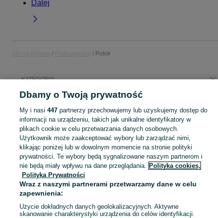
Dalej
Strona główna
Podkarpackie
Potok
KATEGORIA
Dbamy o Twoją prywatność
Popularne wyszukiwania
My i nasi
447
partnerzy przechowujemy lub uzyskujemy dostęp do
biurko
łóżko
hybryda
informacji na urządzeniu, takich jak unikalne identyfikatory w
plikach cookie w celu przetwarzania danych osobowych.
Użytkownik może zaakceptować wybory lub zarządzać nimi,
Skorzystaj z największego serwisu ogłoszeniowego - Potok i okolice! Kupuj to, czego pragniesz i sprzedawaj to, czego już nie potrzebujesz!
Zobacz Więc
klikając poniżej lub w dowolnym momencie na stronie polityki
prywatności. Te wybory będą sygnalizowane naszym partnerom i
Mapa kategorii
nie będą miały wpływu na dane przeglądania.
Polityka cookies,
Polityka Prywatności
Mapa miejscowości
Wraz z naszymi partnerami przetwarzamy dane w celu
Mapa ministron
zapewnienia:
Popularne wyszukiwania
Użycie dokładnych danych geolokalizacyjnych. Aktywne
skanowanie charakterystyki urządzenia do celów identyfikacji.