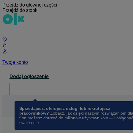
Przejdź do głównej części
Przejdź do stopki
Czat
Twoje konto
Dodaj ogłoszenie
Dla biznesu
opens in a new tab
Sprzedajesz, oferujesz usługi lub rekrutujesz
pracowników?
Zobacz, jak dzięki naszym rozwiązaniom dl
firm możesz dotrzeć do milionów użytkowników — i osiągną
swoje cele.