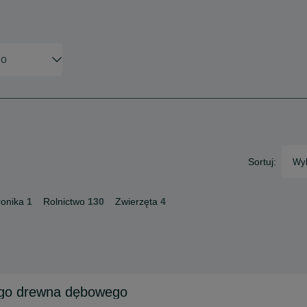
Sortuj:
Wyb
ronika
1
Rolnictwo
130
Zwierzęta
4
itego drewna dębowego