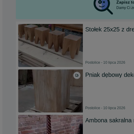
Zapisz 
Damy Ci zn
Stołek 25x25 z d
Postolice - 10 lipca 2026
Pniak dębowy dek
Postolice - 10 lipca 2026
Ambona sakralna 