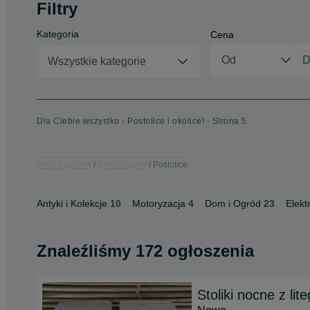
Filtry
Kategoria
Cena
Wszystkie kategorie
Dla Ciebie wszystko - Postolice i okolice! - Strona 5
Strona główna
Dolnośląskie
Postolice
Antyki i Kolekcje
10
Motoryzacja
4
Dom i Ogród
23
Elekt
Znaleźliśmy 172 ogłoszenia
Stoliki nocne z l