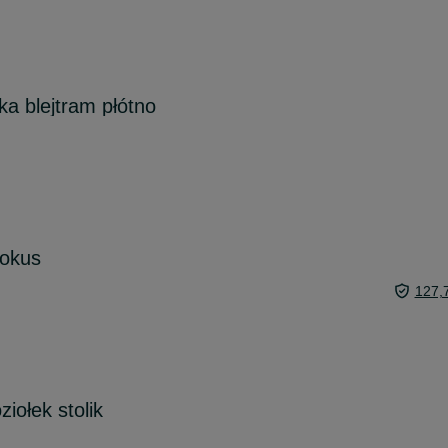
a blejtram płótno
Fokus
127,
iołek stolik