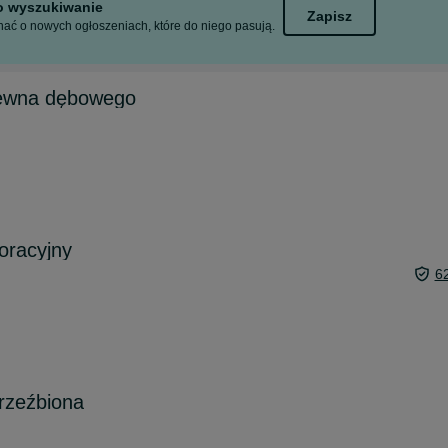
to wyszukiwanie
Zapisz
ać o nowych ogłoszeniach, które do niego pasują.
rewna dębowego
oracyjny
6
rzeźbiona