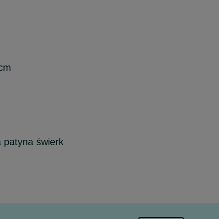
 cm
a patyna świerk