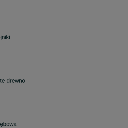
niki
ite drewno
dębowa