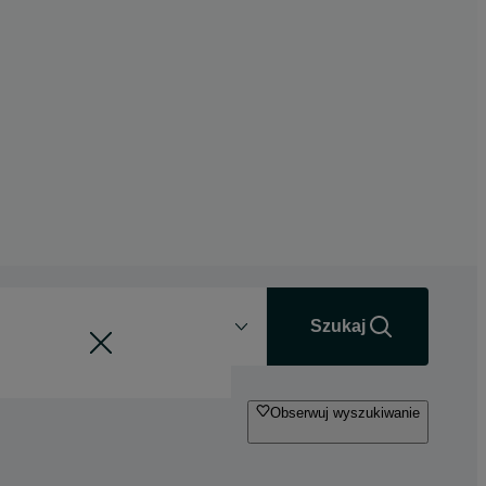
Odległość
+0 km
Szukaj
Obserwuj wyszukiwanie