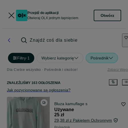
Przejdź do aplikacji
Otwórz
Otwieraj OLX jednym tapnięciem
Znajdź coś dla siebie
Filtry
·
1
Wybierz kategorię
Pośrednik
Dla Ciebie wszystko - Pośrednik i okolice!
Zobacz Więc
ZNALEŹLIŚMY 163 OGŁOSZENIA
Jak pozycjonowane są ogłoszenia?
Bluza kamuflage s
Używane
25 zł
29,38 zł z Pakietem Ochronnym
Pośrednik