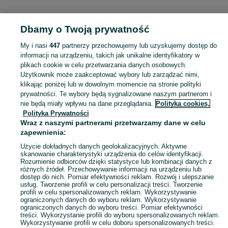
Dbamy o Twoją prywatność
Strona główna
Wielkopolskie
Pośrednik
My i nasi
447
partnerzy przechowujemy lub uzyskujemy dostęp do
informacji na urządzeniu, takich jak unikalne identyfikatory w
KATEGORIA
plikach cookie w celu przetwarzania danych osobowych.
Użytkownik może zaakceptować wybory lub zarządzać nimi,
Skorzystaj z największego serwisu ogłoszeniowego - Pośrednik i okolice! Kupuj to, czego pragniesz i sprzedawaj to, czego już nie potrzebujesz!
Zobacz Więc
klikając poniżej lub w dowolnym momencie na stronie polityki
prywatności. Te wybory będą sygnalizowane naszym partnerom i
nie będą miały wpływu na dane przeglądania.
Polityka cookies,
Mapa kategorii
Polityka Prywatności
Mapa miejscowości
Wraz z naszymi partnerami przetwarzamy dane w celu
zapewnienia:
Mapa ministron
Popularne wyszukiwania
Użycie dokładnych danych geolokalizacyjnych. Aktywne
skanowanie charakterystyki urządzenia do celów identyfikacji.
Rozumienie odbiorców dzięki statystyce lub kombinacji danych z
różnych źródeł. Przechowywanie informacji na urządzeniu lub
dostęp do nich. Pomiar efektywności reklam. Rozwój i ulepszanie
usług. Tworzenie profili w celu personalizacji treści. Tworzenie
profili w celu spersonalizowanych reklam. Wykorzystywanie
ograniczonych danych do wyboru reklam. Wykorzystywanie
ograniczonych danych do wyboru treści. Pomiar efektywności
treści. Wykorzystanie profili do wyboru spersonalizowanych reklam.
Wykorzystywanie profili w celu doboru spersonalizowanych treści.