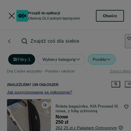
Przejdź do aplikacji
Otwórz
Otwieraj OLX jednym tapnięciem
Znajdź coś dla siebie
Filtry
·
1
Wybierz kategorię
Ponikła
Dla Ciebie wszystko - Ponikła i okolice!
Zobacz Więc
ZNALEŹLIŚMY 198 OGŁOSZEŃ
Jak pozycjonowane są ogłoszenia?
Roleta bagażnika, KIA Proceed III,
nowa, z folią ochronną
Nowe
250 zł
262,25 zł z Pakietem Ochronnym