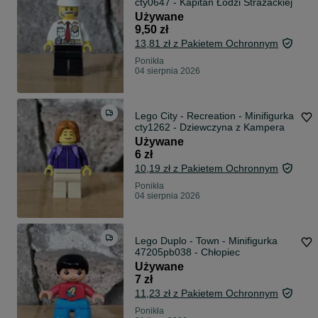
cty0647 - Kapitan Łodzi Strażackiej
Używane
9,50 zł
13,81 zł z Pakietem Ochronnym
Ponikła
04 sierpnia 2026
Lego City - Recreation - Minifigurka
cty1262 - Dziewczyna z Kampera
Używane
6 zł
10,19 zł z Pakietem Ochronnym
Ponikła
04 sierpnia 2026
Lego Duplo - Town - Minifigurka
47205pb038 - Chłopiec
Używane
7 zł
11,23 zł z Pakietem Ochronnym
Ponikła