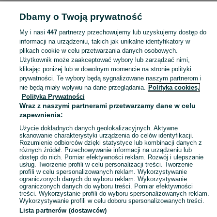
Dbamy o Twoją prywatność
Strona główna
Łódzkie
Ponikła
My i nasi
447
partnerzy przechowujemy lub uzyskujemy dostęp do
informacji na urządzeniu, takich jak unikalne identyfikatory w
KATEGORIA
plikach cookie w celu przetwarzania danych osobowych.
Użytkownik może zaakceptować wybory lub zarządzać nimi,
Skorzystaj z największego serwisu ogłoszeniowego - Ponikła i okolice! Kupuj to, czego pragniesz i sprzedawaj to, czego już nie potrzebujesz!
Zobacz Więc
klikając poniżej lub w dowolnym momencie na stronie polityki
prywatności. Te wybory będą sygnalizowane naszym partnerom i
nie będą miały wpływu na dane przeglądania.
Polityka cookies,
Mapa kategorii
Polityka Prywatności
Mapa miejscowości
Wraz z naszymi partnerami przetwarzamy dane w celu
zapewnienia:
Mapa ministron
Użycie dokładnych danych geolokalizacyjnych. Aktywne
Popularne wyszukiwania
skanowanie charakterystyki urządzenia do celów identyfikacji.
Rozumienie odbiorców dzięki statystyce lub kombinacji danych z
różnych źródeł. Przechowywanie informacji na urządzeniu lub
dostęp do nich. Pomiar efektywności reklam. Rozwój i ulepszanie
usług. Tworzenie profili w celu personalizacji treści. Tworzenie
profili w celu spersonalizowanych reklam. Wykorzystywanie
ograniczonych danych do wyboru reklam. Wykorzystywanie
ograniczonych danych do wyboru treści. Pomiar efektywności
treści. Wykorzystanie profili do wyboru spersonalizowanych reklam.
Wykorzystywanie profili w celu doboru spersonalizowanych treści.
Lista partnerów (dostawców)