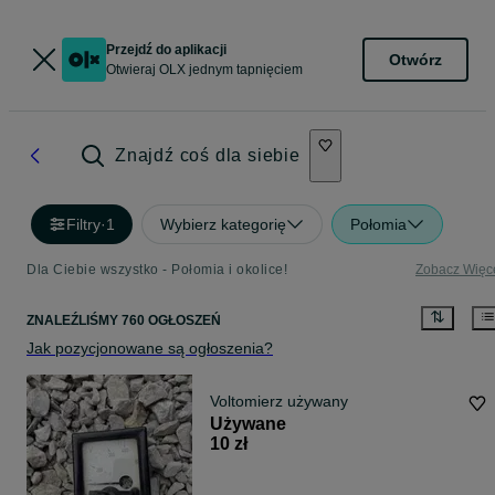
Przejdź do aplikacji
Otwórz
Otwieraj OLX jednym tapnięciem
Znajdź coś dla siebie
Filtry
·
1
Wybierz kategorię
Połomia
Dla Ciebie wszystko - Połomia i okolice!
Zobacz Więc
ZNALEŹLIŚMY 760 OGŁOSZEŃ
Jak pozycjonowane są ogłoszenia?
Voltomierz używany
Używane
10 zł