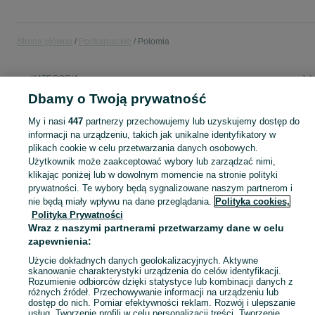
Strona główna
Podkarpackie
Połomia
KATEGORIA
Dbamy o Twoją prywatność
Popularne wyszukiwania
My i nasi
447
partnerzy przechowujemy lub uzyskujemy dostęp do
pszenica
informacji na urządzeniu, takich jak unikalne identyfikatory w
plikach cookie w celu przetwarzania danych osobowych.
Użytkownik może zaakceptować wybory lub zarządzać nimi,
Skorzystaj z największego serwisu ogłoszeniowego - Połomia i okolice! Kupuj to, czego pragniesz i sprzedawaj to, czego już nie potrzebujesz!
Zobacz Więc
klikając poniżej lub w dowolnym momencie na stronie polityki
prywatności. Te wybory będą sygnalizowane naszym partnerom i
nie będą miały wpływu na dane przeglądania.
Polityka cookies,
Mapa kategorii
Polityka Prywatności
Mapa miejscowości
Wraz z naszymi partnerami przetwarzamy dane w celu
Mapa ministron
zapewnienia:
Popularne wyszukiwania
Użycie dokładnych danych geolokalizacyjnych. Aktywne
skanowanie charakterystyki urządzenia do celów identyfikacji.
Rozumienie odbiorców dzięki statystyce lub kombinacji danych z
różnych źródeł. Przechowywanie informacji na urządzeniu lub
dostęp do nich. Pomiar efektywności reklam. Rozwój i ulepszanie
usług. Tworzenie profili w celu personalizacji treści. Tworzenie