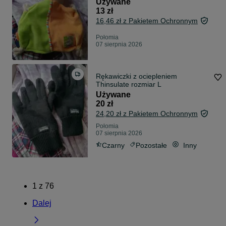
Używane
13 zł
16,46 zł z Pakietem Ochronnym
Połomia
07 sierpnia 2026
Rękawiczki z ociepleniem
Thinsulate rozmiar L
Używane
20 zł
24,20 zł z Pakietem Ochronnym
Połomia
07 sierpnia 2026
Czarny
Pozostałe
Inny
1
z
76
Dalej