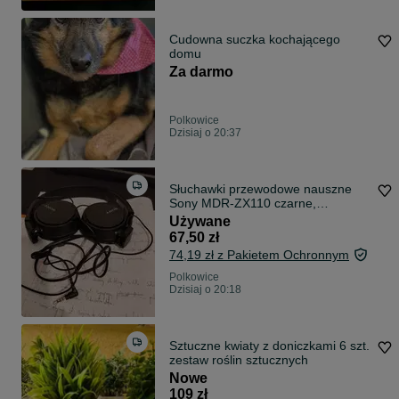
Cudowna suczka kochającego
domu
Za darmo
Polkowice
Dzisiaj o 20:37
Słuchawki przewodowe nauszne
Sony MDR-ZX110 czarne,
składane, lekkie
Używane
67,50 zł
74,19 zł z Pakietem Ochronnym
Polkowice
Dzisiaj o 20:18
Sztuczne kwiaty z doniczkami 6 szt.
zestaw roślin sztucznych
Nowe
109 zł