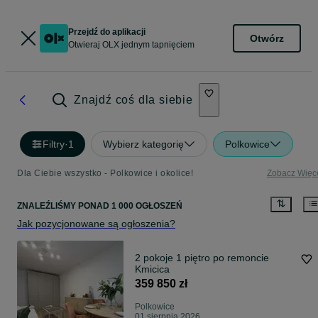
Przejdź do aplikacji
Otwórz
Otwieraj OLX jednym tapnięciem
Znajdź coś dla siebie
Filtry
·
1
Wybierz kategorię
Polkowice
Dla Ciebie wszystko - Polkowice i okolice!
Zobacz Więc
ZNALEŹLIŚMY
PONAD
1 000 OGŁOSZEŃ
Jak pozycjonowane są ogłoszenia?
2 pokoje 1 piętro po remoncie
Kmicica
359 850 zł
Polkowice
01 sierpnia 2026