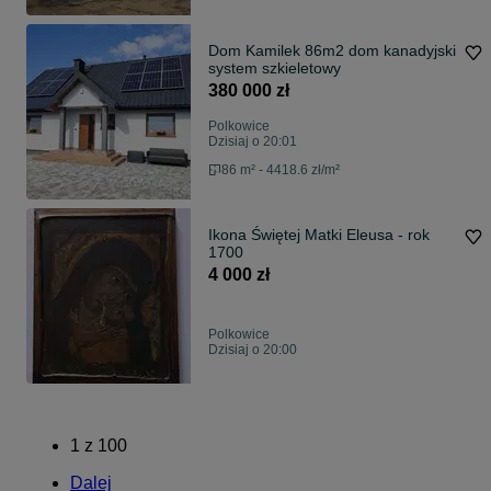
Dom Kamilek 86m2 dom kanadyjski
system szkieletowy
380 000 zł
Polkowice
Dzisiaj o 20:01
86 m² - 4418.6 zł/m²
Ikona Świętej Matki Eleusa - rok
1700
4 000 zł
Polkowice
Dzisiaj o 20:00
1
z
100
Dalej