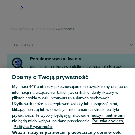
Strona główna
Dolnośląskie
Polkowice
KATEGORIA
Popularne wyszukiwania
dom
zamiana
kury wyandotte
przyczepa
oferty pracy
praca dodatkowa
brylant
kruszywa grys granitowy szary
Dbamy o Twoją prywatność
Zobacz Więcej
My i nasi
447
partnerzy przechowujemy lub uzyskujemy dostęp do
informacji na urządzeniu, takich jak unikalne identyfikatory w
plikach cookie w celu przetwarzania danych osobowych.
Skorzystaj z największego serwisu ogłoszeniowego - Polkowice i okolice! Kupuj to, czego pragniesz i sprzedawaj to, czego już nie potrzebujesz!
Zobacz Więc
Użytkownik może zaakceptować wybory lub zarządzać nimi,
klikając poniżej lub w dowolnym momencie na stronie polityki
Mapa kategorii
prywatności. Te wybory będą sygnalizowane naszym partnerom i
Mapa miejscowości
nie będą miały wpływu na dane przeglądania.
Polityka cookies,
Polityka Prywatności
Mapa ministron
Wraz z naszymi partnerami przetwarzamy dane w celu