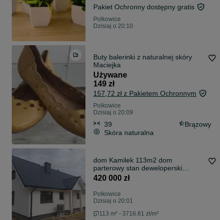
Pakiet Ochronny dostępny gratis
Polkowice
Dzisiaj o 20:10
Buty balerinki z naturalnej skóry
Maciejka
Używane
149 zł
157,72 zł z Pakietem Ochronnym
Polkowice
Dzisiaj o 20:09
39
Brązowy
Skóra naturalna
dom Kamilek 113m2 dom
parterowy stan deweloperski
system szkieletowy
420 000 zł
Polkowice
Dzisiaj o 20:01
113 m² - 3716.81 zł/m²