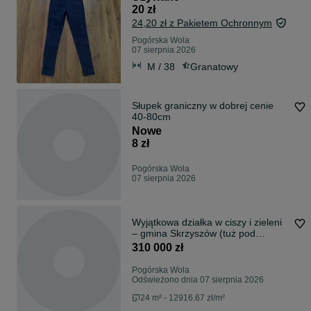
20 zł
24,20 zł z Pakietem Ochronnym
Pogórska Wola
07 sierpnia 2026
M / 38
Granatowy
Słupek graniczny w dobrej cenie
40-80cm
Nowe
8 zł
Pogórska Wola
07 sierpnia 2026
Wyjątkowa działka w ciszy i zieleni
– gmina Skrzyszów (tuż pod
Tarnowem)
310 000 zł
Pogórska Wola
Odświeżono dnia 07 sierpnia 2026
24 m² - 12916.67 zł/m²