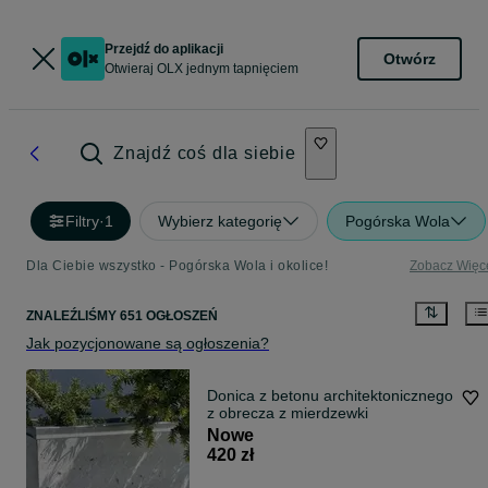
Przejdź do aplikacji
Otwórz
Otwieraj OLX jednym tapnięciem
Znajdź coś dla siebie
Filtry
·
1
Wybierz kategorię
Pogórska Wola
Dla Ciebie wszystko - Pogórska Wola i okolice!
Zobacz Więc
ZNALEŹLIŚMY 651 OGŁOSZEŃ
Jak pozycjonowane są ogłoszenia?
Donica z betonu architektonicznego
z obrecza z mierdzewki
Nowe
420 zł