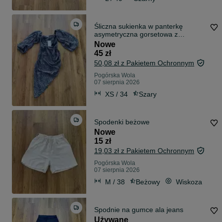
Śliczna sukienka w panterkę
asymetryczna gorsetowa z
rękawem 3/4
Nowe
45 zł
50,08 zł z Pakietem Ochronnym
Pogórska Wola
07 sierpnia 2026
XS / 34
Szary
Spodenki beżowe
Nowe
15 zł
19,03 zł z Pakietem Ochronnym
Pogórska Wola
07 sierpnia 2026
M / 38
Beżowy
Wiskoza
Spodnie na gumce ala jeans
Używane