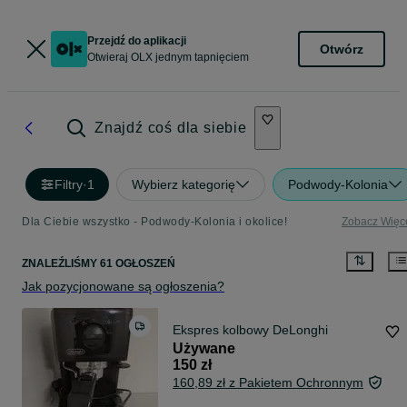
Przejdź do aplikacji
Otwórz
Otwieraj OLX jednym tapnięciem
Znajdź coś dla siebie
Filtry
·
1
Wybierz kategorię
Podwody-Kolonia
Dla Ciebie wszystko - Podwody-Kolonia i okolice!
Zobacz Więc
ZNALEŹLIŚMY 61 OGŁOSZEŃ
Jak pozycjonowane są ogłoszenia?
Ekspres kolbowy DeLonghi
Używane
150 zł
160,89 zł z Pakietem Ochronnym