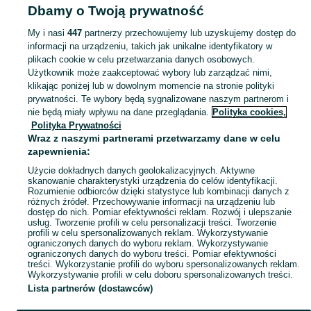
Dbamy o Twoją prywatność
Strona główna
Łódzkie
Podwody-Kolonia
My i nasi
447
partnerzy przechowujemy lub uzyskujemy dostęp do
informacji na urządzeniu, takich jak unikalne identyfikatory w
KATEGORIA
plikach cookie w celu przetwarzania danych osobowych.
Użytkownik może zaakceptować wybory lub zarządzać nimi,
Skorzystaj z największego serwisu ogłoszeniowego - Podwody-Kolonia i okolice! Kupuj to, czego pragniesz i sprzedawaj to, czego już nie potrzebujesz!
Zobacz Więc
klikając poniżej lub w dowolnym momencie na stronie polityki
prywatności. Te wybory będą sygnalizowane naszym partnerom i
nie będą miały wpływu na dane przeglądania.
Polityka cookies,
Mapa kategorii
Polityka Prywatności
Mapa miejscowości
Wraz z naszymi partnerami przetwarzamy dane w celu
zapewnienia:
Mapa ministron
Użycie dokładnych danych geolokalizacyjnych. Aktywne
Popularne wyszukiwania
skanowanie charakterystyki urządzenia do celów identyfikacji.
Rozumienie odbiorców dzięki statystyce lub kombinacji danych z
różnych źródeł. Przechowywanie informacji na urządzeniu lub
dostęp do nich. Pomiar efektywności reklam. Rozwój i ulepszanie
usług. Tworzenie profili w celu personalizacji treści. Tworzenie
profili w celu spersonalizowanych reklam. Wykorzystywanie
ograniczonych danych do wyboru reklam. Wykorzystywanie
ograniczonych danych do wyboru treści. Pomiar efektywności
treści. Wykorzystanie profili do wyboru spersonalizowanych reklam.
Wykorzystywanie profili w celu doboru spersonalizowanych treści.
Lista partnerów (dostawców)