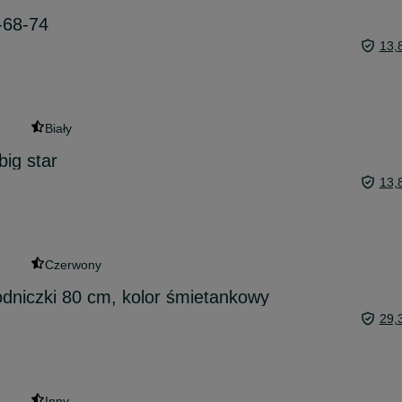
-68-74
13,
Biały
big star
13,
Czerwony
rodniczki 80 cm, kolor śmietankowy
29,
Inny