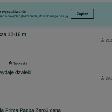
to wyszukiwanie
Zapisz
ać o nowych ogłoszeniach, które do niego pasują.
sza 12-18 m
21,
Niebieski
wydaje dzwieki
29,
nia Prima Pappa Zero3 cena