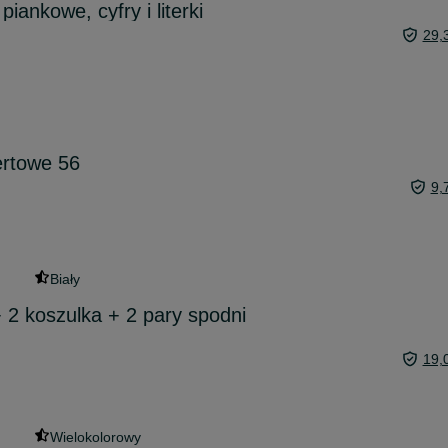
iankowe, cyfry i literki
29,
ertowe 56
9,
Biały
+ 2 koszulka + 2 pary spodni
19,
Wielokolorowy