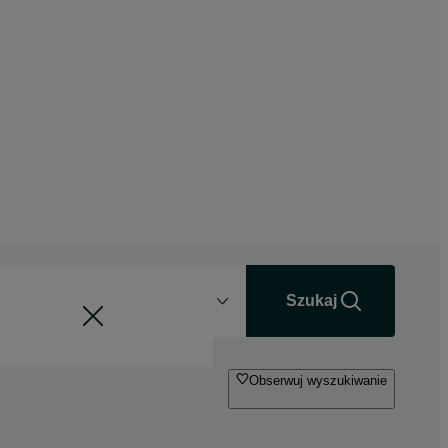
Odległość
+0 km
Szukaj
Obserwuj wyszukiwanie