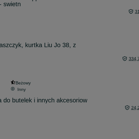
- swietn
3
aszczyk, kurtka Liu Jo 38, z
334,
Beżowy
Inny
 do butelek i innych akcesoriow
24,