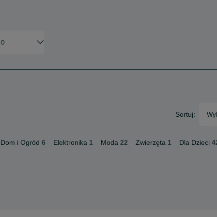
Sortuj:
Wyb
Dom i Ogród
6
Elektronika
1
Moda
22
Zwierzęta
1
Dla Dzieci
4