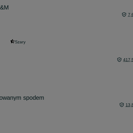
H&M
7,
Szary
417,
mowanym spodem
13,