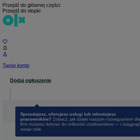
Przejdź do głównej części
Przejdź do stopki
Czat
Twoje konto
Dodaj ogłoszenie
Dla biznesu
opens in a new tab
Sprzedajesz, oferujesz usługi lub rekrutujesz
pracowników?
Zobacz, jak dzięki naszym rozwiązaniom dl
firm możesz dotrzeć do milionów użytkowników — i osiągną
swoje cele.