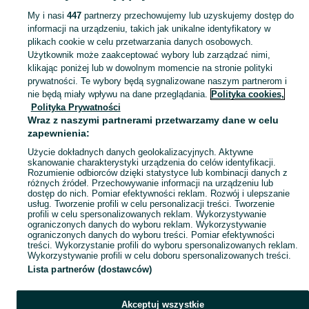
My i nasi
447
partnerzy przechowujemy lub uzyskujemy dostęp do
informacji na urządzeniu, takich jak unikalne identyfikatory w
KATEGORIA
plikach cookie w celu przetwarzania danych osobowych.
Użytkownik może zaakceptować wybory lub zarządzać nimi,
klikając poniżej lub w dowolnym momencie na stronie polityki
Skorzystaj z największego serwisu ogłoszeniowego - Podmokle Małe i okolice! Kupuj to, czego pragniesz i sprzedawaj to, czego już nie potrzebujesz!
Zobacz Więc
prywatności. Te wybory będą sygnalizowane naszym partnerom i
nie będą miały wpływu na dane przeglądania.
Polityka cookies,
Mapa kategorii
Polityka Prywatności
Mapa miejscowości
Wraz z naszymi partnerami przetwarzamy dane w celu
zapewnienia:
Mapa ministron
Użycie dokładnych danych geolokalizacyjnych. Aktywne
Popularne wyszukiwania
skanowanie charakterystyki urządzenia do celów identyfikacji.
Rozumienie odbiorców dzięki statystyce lub kombinacji danych z
różnych źródeł. Przechowywanie informacji na urządzeniu lub
dostęp do nich. Pomiar efektywności reklam. Rozwój i ulepszanie
usług. Tworzenie profili w celu personalizacji treści. Tworzenie
profili w celu spersonalizowanych reklam. Wykorzystywanie
ograniczonych danych do wyboru reklam. Wykorzystywanie
ograniczonych danych do wyboru treści. Pomiar efektywności
treści. Wykorzystanie profili do wyboru spersonalizowanych reklam.
Wykorzystywanie profili w celu doboru spersonalizowanych treści.
Lista partnerów (dostawców)
Akceptuj wszystkie