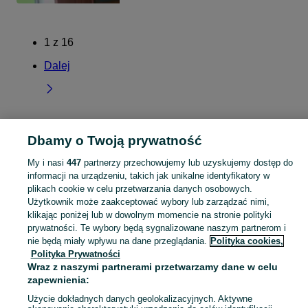
1
z
16
Dalej
Strona główna
Świętokrzyskie
Podlasek
Dbamy o Twoją prywatność
My i nasi
447
partnerzy przechowujemy lub uzyskujemy dostęp do
KATEGORIA
informacji na urządzeniu, takich jak unikalne identyfikatory w
plikach cookie w celu przetwarzania danych osobowych.
Użytkownik może zaakceptować wybory lub zarządzać nimi,
Skorzystaj z największego serwisu ogłoszeniowego - Podlasek i okolice! Kupuj to, czego pragniesz i sprzedawaj to, czego już nie potrzebujesz!
Zobacz Więc
klikając poniżej lub w dowolnym momencie na stronie polityki
prywatności. Te wybory będą sygnalizowane naszym partnerom i
Mapa kategorii
nie będą miały wpływu na dane przeglądania.
Polityka cookies,
Polityka Prywatności
Mapa miejscowości
Wraz z naszymi partnerami przetwarzamy dane w celu
Mapa ministron
zapewnienia:
Popularne wyszukiwania
Użycie dokładnych danych geolokalizacyjnych. Aktywne