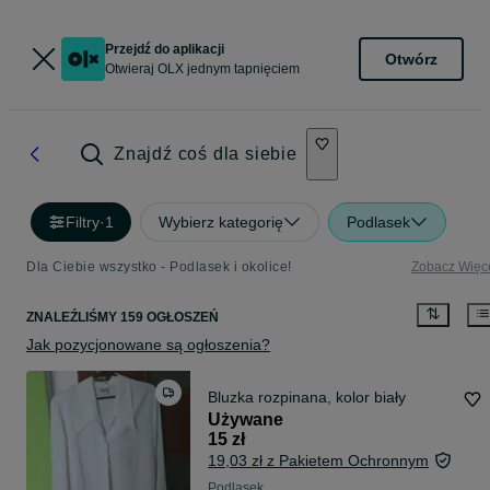
Przejdź do aplikacji
Otwórz
Otwieraj OLX jednym tapnięciem
Znajdź coś dla siebie
Filtry
·
1
Wybierz kategorię
Podlasek
Dla Ciebie wszystko - Podlasek i okolice!
Zobacz Więc
ZNALEŹLIŚMY 159 OGŁOSZEŃ
Jak pozycjonowane są ogłoszenia?
Bluzka rozpinana, kolor biały
Używane
15 zł
19,03 zł z Pakietem Ochronnym
Podlasek