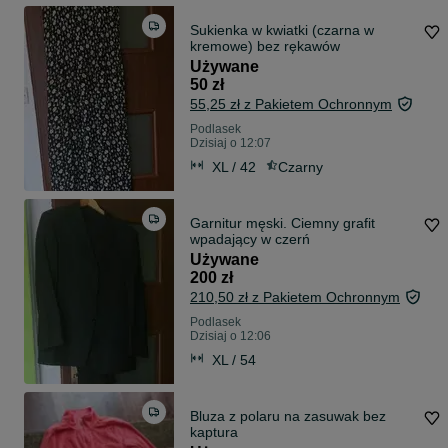
Sukienka w kwiatki (czarna w
kremowe) bez rękawów
Używane
50 zł
55,25 zł z Pakietem Ochronnym
Podlasek
Dzisiaj o 12:07
XL / 42
Czarny
Garnitur męski. Ciemny grafit
wpadający w czerń
Używane
200 zł
210,50 zł z Pakietem Ochronnym
Podlasek
Dzisiaj o 12:06
XL / 54
Bluza z polaru na zasuwak bez
kaptura