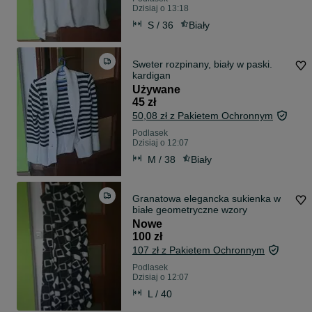
Dzisiaj o 13:18
S / 36
Biały
Sweter rozpinany, biały w paski.
kardigan
Używane
45 zł
50,08 zł z Pakietem Ochronnym
Podlasek
Dzisiaj o 12:07
M / 38
Biały
Granatowa elegancka sukienka w
białe geometryczne wzory
Nowe
100 zł
107 zł z Pakietem Ochronnym
Podlasek
Dzisiaj o 12:07
L / 40