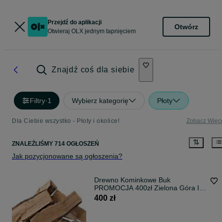
Przejdź do aplikacji
Otwórz
Otwieraj OLX jednym tapnięciem
Znajdź coś dla siebie
Filtry
·
1
Wybierz kategorię
Płoty
Dla Ciebie wszystko - Płoty i okolice!
Zobacz Więc
ZNALEŹLIŚMY 714 OGŁOSZEŃ
Jak pozycjonowane są ogłoszenia?
Drewno Kominkowe Buk
PROMOCJA 400zł Zielona Góra I
Okolice
400 zł