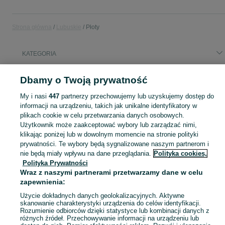
Strona główna
Lubuskie
Płoty
KATEGORIA
Popularne wyszukiwania
Dbamy o Twoją prywatność
iphone
działki budowlane
My i nasi
447
partnerzy przechowujemy lub uzyskujemy dostęp do
informacji na urządzeniu, takich jak unikalne identyfikatory w
plikach cookie w celu przetwarzania danych osobowych.
Skorzystaj z największego serwisu ogłoszeniowego - Płoty i okolice! Kupuj to, czego pragniesz i sprzedawaj to, czego już nie potrzebujesz!
Zobacz Więc
Użytkownik może zaakceptować wybory lub zarządzać nimi,
klikając poniżej lub w dowolnym momencie na stronie polityki
Mapa kategorii
prywatności. Te wybory będą sygnalizowane naszym partnerom i
nie będą miały wpływu na dane przeglądania.
Polityka cookies,
Mapa miejscowości
Polityka Prywatności
Mapa ministron
Wraz z naszymi partnerami przetwarzamy dane w celu
Popularne wyszukiwania
zapewnienia:
Użycie dokładnych danych geolokalizacyjnych. Aktywne
skanowanie charakterystyki urządzenia do celów identyfikacji.
Rozumienie odbiorców dzięki statystyce lub kombinacji danych z
różnych źródeł. Przechowywanie informacji na urządzeniu lub