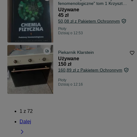
fenomenologiczne" tom 1 Krzysztof
Pigoń, Z
Używane
45 zł
50,08 zł z Pakietem Ochronnym
Płoty
Dzisiaj o 12:53
Piekarnik Klarstein
Używane
150 zł
160,89 zł z Pakietem Ochronnym
Płoty
Dzisiaj o 12:16
1
z
72
Dalej