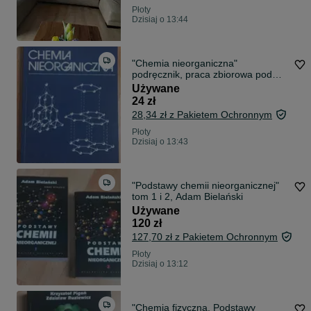
Płoty
Dzisiaj o 13:44
"Chemia nieorganiczna"
podręcznik, praca zbiorowa pod
red. Krzysztof
Używane
24 zł
28,34 zł z Pakietem Ochronnym
Płoty
Dzisiaj o 13:43
"Podstawy chemii nieorganicznej"
tom 1 i 2, Adam Bielański
Używane
120 zł
127,70 zł z Pakietem Ochronnym
Płoty
Dzisiaj o 13:12
"Chemia fizyczna. Podstawy