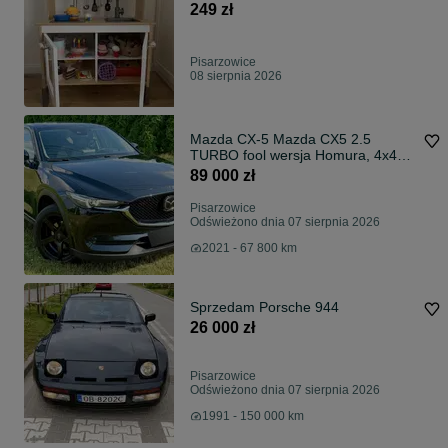
249 zł
Pisarzowice
08 sierpnia 2026
Mazda CX-5 Mazda CX5 2.5
TURBO fool wersja Homura, 4x4
moc 250km,400Nm.
89 000 zł
Pisarzowice
Odświeżono dnia 07 sierpnia 2026
2021 - 67 800 km
Sprzedam Porsche 944
26 000 zł
Pisarzowice
Odświeżono dnia 07 sierpnia 2026
1991 - 150 000 km