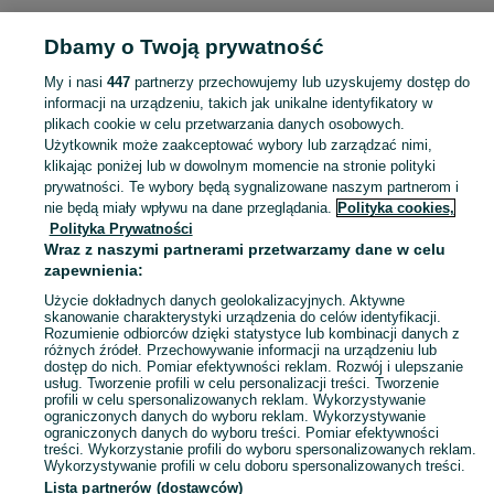
KATEGORIA
Dbamy o Twoją prywatność
Popularne wyszukiwania
My i nasi
447
partnerzy przechowujemy lub uzyskujemy dostęp do
kantowki
kantowka
informacji na urządzeniu, takich jak unikalne identyfikatory w
plikach cookie w celu przetwarzania danych osobowych.
Użytkownik może zaakceptować wybory lub zarządzać nimi,
Skorzystaj z największego serwisu ogłoszeniowego - Pisarzowice i okolice! Kupuj to, czego pragniesz i sprzedawaj to, czego już nie potrzebujesz!
Zobacz Więc
klikając poniżej lub w dowolnym momencie na stronie polityki
prywatności. Te wybory będą sygnalizowane naszym partnerom i
nie będą miały wpływu na dane przeglądania.
Polityka cookies,
Mapa kategorii
Polityka Prywatności
Mapa miejscowości
Wraz z naszymi partnerami przetwarzamy dane w celu
zapewnienia:
Mapa ministron
Użycie dokładnych danych geolokalizacyjnych. Aktywne
Popularne wyszukiwania
skanowanie charakterystyki urządzenia do celów identyfikacji.
Rozumienie odbiorców dzięki statystyce lub kombinacji danych z
różnych źródeł. Przechowywanie informacji na urządzeniu lub
dostęp do nich. Pomiar efektywności reklam. Rozwój i ulepszanie
usług. Tworzenie profili w celu personalizacji treści. Tworzenie
profili w celu spersonalizowanych reklam. Wykorzystywanie
ograniczonych danych do wyboru reklam. Wykorzystywanie
ograniczonych danych do wyboru treści. Pomiar efektywności
treści. Wykorzystanie profili do wyboru spersonalizowanych reklam.
Wykorzystywanie profili w celu doboru spersonalizowanych treści.
Lista partnerów (dostawców)