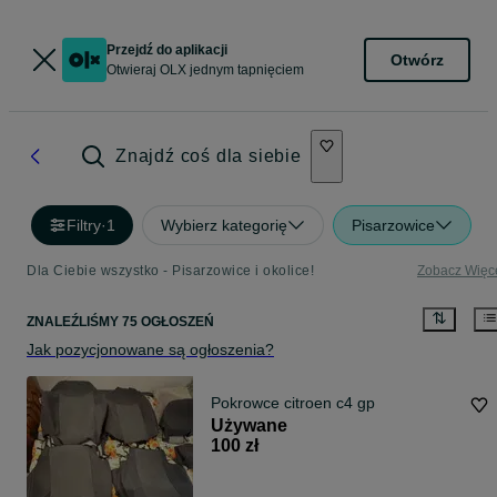
Przejdź do aplikacji
Otwórz
Otwieraj OLX jednym tapnięciem
Znajdź coś dla siebie
Filtry
·
1
Wybierz kategorię
Pisarzowice
Dla Ciebie wszystko - Pisarzowice i okolice!
Zobacz Więc
ZNALEŹLIŚMY 75 OGŁOSZEŃ
Jak pozycjonowane są ogłoszenia?
Pokrowce citroen c4 gp
Używane
100 zł