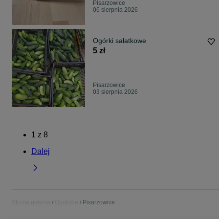
Pisarzowice
06 sierpnia 2026
Ogórki sałatkowe
5 zł
Pisarzowice
03 sierpnia 2026
1
z
8
Dalej
Strona główna
Opolskie
Pisarzowice