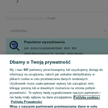
Strona główna
Wielkopolskie
Piaski
KATEGORIA
Popularne wyszukiwania
juki
praca na gospodarstwie
dom
ktm
silnik ford ecoboost 16
krzesła
soda stream
opony letnie 235 55 17
Dbamy o Twoją prywatność
Zobacz Więcej
My i nasi
447
partnerzy przechowujemy lub uzyskujemy dostęp do
informacji na urządzeniu, takich jak unikalne identyfikatory w
plikach cookie w celu przetwarzania danych osobowych.
Skorzystaj z największego serwisu ogłoszeniowego - Piaski i okolice! Kupuj to, czego pragniesz i sprzedawaj to, czego już nie potrzebujesz!
Zobacz Więc
Użytkownik może zaakceptować wybory lub zarządzać nimi,
klikając poniżej lub w dowolnym momencie na stronie polityki
Mapa kategorii
prywatności. Te wybory będą sygnalizowane naszym partnerom i
Mapa miejscowości
nie będą miały wpływu na dane przeglądania.
Polityka cookies,
Polityka Prywatności
Mapa ministron
Wraz z naszymi partnerami przetwarzamy dane w celu