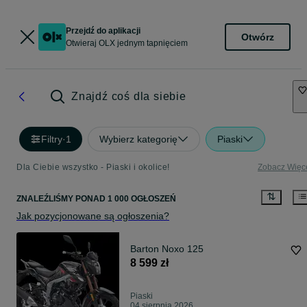
Przejdź do aplikacji
Otwórz
Otwieraj OLX jednym tapnięciem
Znajdź coś dla siebie
Filtry
·
1
Wybierz kategorię
Piaski
Dla Ciebie wszystko - Piaski i okolice!
Zobacz Więc
ZNALEŹLIŚMY
PONAD
1 000 OGŁOSZEŃ
Jak pozycjonowane są ogłoszenia?
Barton Noxo 125
8 599 zł
Piaski
04 sierpnia 2026