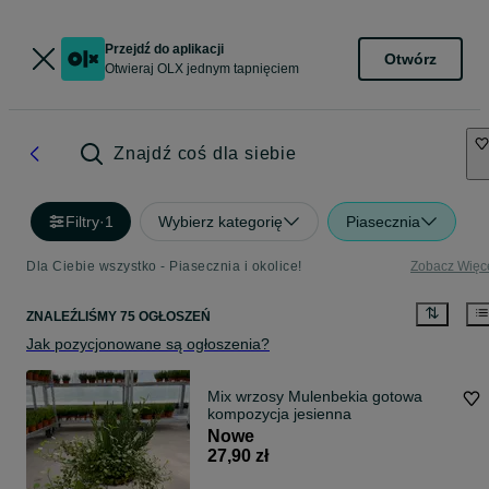
Przejdź do aplikacji
Otwórz
Otwieraj OLX jednym tapnięciem
Znajdź coś dla siebie
Filtry
·
1
Wybierz kategorię
Piasecznia
Dla Ciebie wszystko - Piasecznia i okolice!
Zobacz Więc
ZNALEŹLIŚMY 75 OGŁOSZEŃ
Jak pozycjonowane są ogłoszenia?
Mix wrzosy Mulenbekia gotowa
kompozycja jesienna
Nowe
27,90 zł