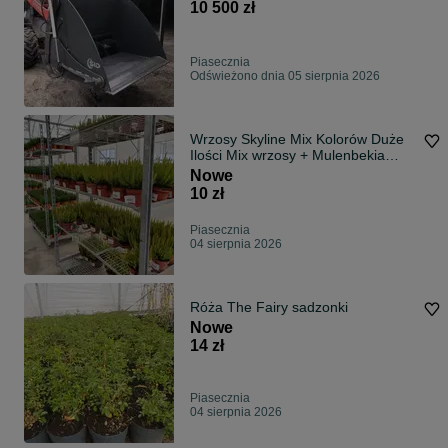
– 1,3 m³
10 500 zł
Piasecznia
Odświeżono dnia 05 sierpnia 2026
Wrzosy Skyline Mix Kolorów Duże
Ilości Mix wrzosy + Mulenbekia
Drutowiec
Nowe
10 zł
Piasecznia
04 sierpnia 2026
Róża The Fairy sadzonki
Nowe
14 zł
Piasecznia
04 sierpnia 2026