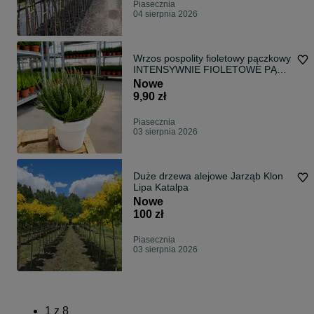
Piasecznia
04 sierpnia 2026
Wrzos pospolity fioletowy pączkowy
INTENSYWNIE FIOLETOWE PĄKI
na całą jesień
Nowe
9,90 zł
Piasecznia
03 sierpnia 2026
Duże drzewa alejowe Jarząb Klon
Lipa Katalpa
Nowe
100 zł
Piasecznia
03 sierpnia 2026
1
z
8