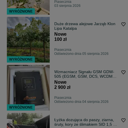
Piasecznia
03 sierpnia 2026
WYRÓŻNIONE
Duże drzewa alejowe Jarząb Klon
Lipa Katalpa
Nowe
100 zł
Piasecznia
Odświeżono dnia 05 sierpnia 2026
WYRÓŻNIONE
Wzmacniacz Signału GSM GDW-
505 (EGSM, GSM, DCS, WCDMA,
LTE)
Nowe
2 900 zł
Piasecznia
Odświeżono dnia 04 sierpnia 2026
WYRÓŻNIONE
Łyżka dozująca do paszy, ziarna,
śruty, kory ze ślimakiem SID 1,5 m