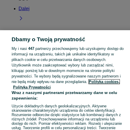
Dalej
Dbamy o Twoją prywatność
Strona główna
Mazowieckie
Piasecznia
My i nasi
447
partnerzy przechowujemy lub uzyskujemy dostęp do
informacji na urządzeniu, takich jak unikalne identyfikatory w
KATEGORIA
plikach cookie w celu przetwarzania danych osobowych.
Użytkownik może zaakceptować wybory lub zarządzać nimi,
Skorzystaj z największego serwisu ogłoszeniowego - Piasecznia i okolice! Kupuj to, czego pragniesz i sprzedawaj to, czego już nie potrzebujesz!
Zobacz Więc
klikając poniżej lub w dowolnym momencie na stronie polityki
prywatności. Te wybory będą sygnalizowane naszym partnerom i
nie będą miały wpływu na dane przeglądania.
Polityka cookies,
Mapa kategorii
Polityka Prywatności
Mapa miejscowości
Wraz z naszymi partnerami przetwarzamy dane w celu
Mapa ministron
zapewnienia:
Popularne wyszukiwania
Użycie dokładnych danych geolokalizacyjnych. Aktywne
skanowanie charakterystyki urządzenia do celów identyfikacji.
Rozumienie odbiorców dzięki statystyce lub kombinacji danych z
różnych źródeł. Przechowywanie informacji na urządzeniu lub
dostęp do nich. Pomiar efektywności reklam. Rozwój i ulepszanie
usług. Tworzenie profili w celu personalizacji treści. Tworzenie