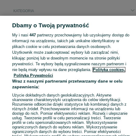
KATEGORIA
Dbamy o Twoją prywatność
Popularne wyszukiwania
szczeniaki
iphone 17 pro
ford ka
kierowca kat b
pellet
My i nasi
447
partnerzy przechowujemy lub uzyskujemy dostęp do
s23 ultra
stopień betonowy
dmuchaniec wynajem
informacji na urządzeniu, takich jak unikalne identyfikatory w
plikach cookie w celu przetwarzania danych osobowych.
Użytkownik może zaakceptować wybory lub zarządzać nimi,
Skorzystaj z największego serwisu ogłoszeniowego - Perzów i okolice! Kupuj to, czego pragniesz i sprzedawaj to, czego już nie potrzebujesz!
Zobacz Więc
klikając poniżej lub w dowolnym momencie na stronie polityki
prywatności. Te wybory będą sygnalizowane naszym partnerom i
nie będą miały wpływu na dane przeglądania.
Polityka cookies,
Mapa kategorii
Polityka Prywatności
Mapa miejscowości
Wraz z naszymi partnerami przetwarzamy dane w celu
zapewnienia:
Mapa ministron
Popularne wyszukiwania
Użycie dokładnych danych geolokalizacyjnych. Aktywne
skanowanie charakterystyki urządzenia do celów identyfikacji.
Rozumienie odbiorców dzięki statystyce lub kombinacji danych z
różnych źródeł. Przechowywanie informacji na urządzeniu lub
dostęp do nich. Pomiar efektywności reklam. Rozwój i ulepszanie
usług. Tworzenie profili w celu personalizacji treści. Tworzenie
profili w celu spersonalizowanych reklam. Wykorzystywanie
ograniczonych danych do wyboru reklam. Wykorzystywanie
ograniczonych danych do wyboru treści. Pomiar efektywności