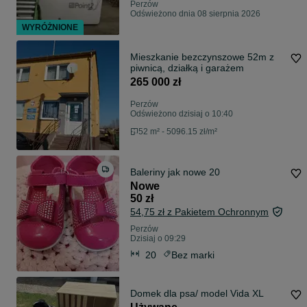
Perzów
Odświeżono dnia 08 sierpnia 2026
WYRÓŻNIONE
Mieszkanie bezczynszowe 52m z
piwnicą, działką i garażem
265 000 zł
Perzów
Odświeżono dzisiaj o 10:40
52 m² - 5096.15 zł/m²
Baleriny jak nowe 20
Nowe
50 zł
54,75 zł z Pakietem Ochronnym
Perzów
Dzisiaj o 09:29
20
Bez marki
Domek dla psa/ model Vida XL