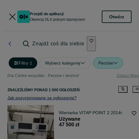
Przejdź do aplikacji
Otwórz
Otwieraj OLX jednym tapnięciem
Znajdź coś dla siebie
Filtry
·
1
Wybierz kategorię
Perzów
Dla Ciebie wszystko - Perzów i okolice!
Zobacz Więc
ZNALEŹLIŚMY
PONAD
1 000 OGŁOSZEŃ
Jak pozycjonowane są ogłoszenia?
Wiertarka VITAP POINT 2 2014r
Używane
47 500 zł