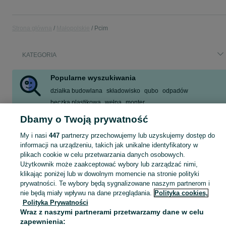
Strona główna
Małopolskie
Pcim
KATEGORIA
Popularne wyszukiwania
działka budowlana
składowisko
qubo
odpadów
beczka plastikowa
wełna
monter
klapa bagażnika hyundai i30
Dbamy o Twoją prywatność
Zobacz Więcej
My i nasi
447
partnerzy przechowujemy lub uzyskujemy dostęp do
informacji na urządzeniu, takich jak unikalne identyfikatory w
plikach cookie w celu przetwarzania danych osobowych.
Skorzystaj z największego serwisu ogłoszeniowego - Pcim i okolice! Kupuj to, czego pragniesz i sprzedawaj to, czego już nie potrzebujesz!
Zobacz Więc
Użytkownik może zaakceptować wybory lub zarządzać nimi,
klikając poniżej lub w dowolnym momencie na stronie polityki
Mapa kategorii
prywatności. Te wybory będą sygnalizowane naszym partnerom i
Mapa miejscowości
nie będą miały wpływu na dane przeglądania.
Polityka cookies,
Polityka Prywatności
Mapa ministron
Wraz z naszymi partnerami przetwarzamy dane w celu
Popularne wyszukiwania
zapewnienia: