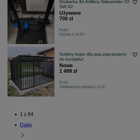
Drukarka 3d Artillery Sidewinder X2
SW-X2
Używane
700 zł
Pcim
Dzisiaj o 11:53
Solidny-kojec dla psa,zapraszamy
do kontaktu!
Nowe
1 499 zł
Pcim
Odświeżono dzisiaj o 11:47
1
z
84
Dalej