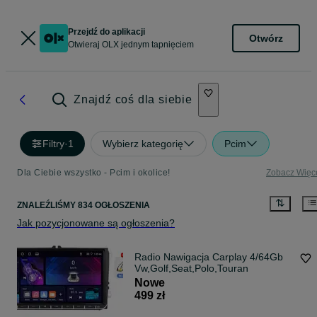
Przejdź do aplikacji
Otwórz
Otwieraj OLX jednym tapnięciem
Znajdź coś dla siebie
Filtry
·
1
Wybierz kategorię
Pcim
Dla Ciebie wszystko - Pcim i okolice!
Zobacz Więc
ZNALEŹLIŚMY 834 OGŁOSZENIA
Jak pozycjonowane są ogłoszenia?
Radio Nawigacja Carplay 4/64Gb
Vw,Golf,Seat,Polo,Touran
Nowe
499 zł