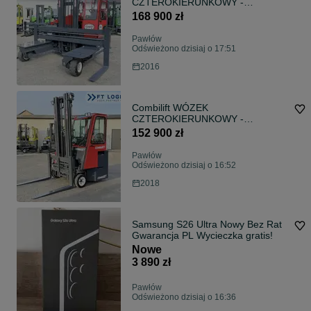
CZTEROKIERUNKOWY -
WIELOKIERUNKOWY |
168 900 zł
COMBILIFT C4000 | DIESEL |
DUPLEX 4050MM | SZEROKI
Pawłów
POZYCJONER WIDEŁ | STAN
Odświeżono dzisiaj o 17:51
IDEALNY | Szeroka oferta wózków
2016
czterokierunkowych i bocznych,
dopasowanych do różnorodnych
potrzeb i zastosowań COMBILIFT
C4
Combilift WÓZEK
CZTEROKIERUNKOWY -
WIELOKIERUNKOWY |
152 900 zł
COMBILIFT CB3000 | DIESEL |
TRIPLEX 6550MM | WOLNY SKOK
Pawłów
| POZYCJONER WIDEŁ |
Odświeżono dzisiaj o 16:52
PRZESUW WIDEŁ | STAN
2018
IDEALNY | Szeroka oferta wózków
czterokierunkowych i bocznych,
dopasowanych do różnorodnych
potrzeb i za
Samsung S26 Ultra Nowy Bez Rat
Gwarancja PL Wycieczka gratis!
Nowe
3 890 zł
Pawłów
Odświeżono dzisiaj o 16:36