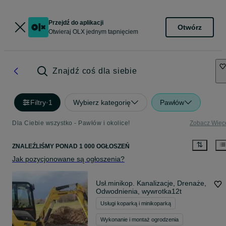
Przejdź do aplikacji
Otwórz
Otwieraj OLX jednym tapnięciem
Znajdź coś dla siebie
Filtry
·
1
Wybierz kategorię
Pawłów
Dla Ciebie wszystko - Pawłów i okolice!
Zobacz Więc
ZNALEŹLIŚMY
PONAD
1 000 OGŁOSZEŃ
Jak pozycjonowane są ogłoszenia?
Usł.minikop. Kanalizacje, Drenaże,
Odwodnienia, wywrotka12t
Usługi koparką i minikoparką
Wykonanie i montaż ogrodzenia