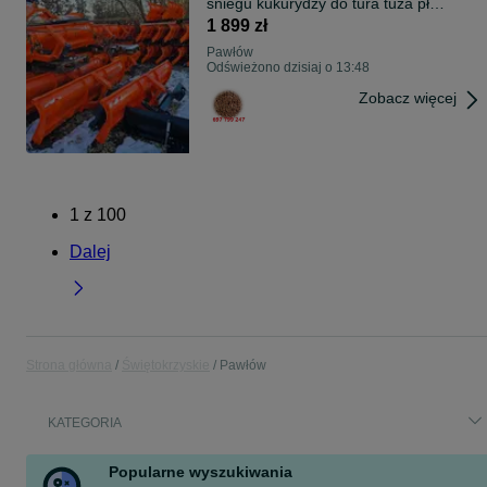
śniegu kukurydzy do tura tuza pług
DOWÓZ
1 899 zł
Pawłów
Odświeżono dzisiaj o 13:48
Zobacz więcej
1
z
100
Dalej
Strona główna
Świętokrzyskie
Pawłów
KATEGORIA
Popularne wyszukiwania