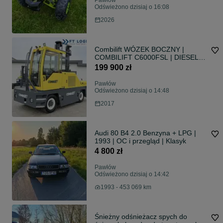
Pawłów
Odświeżono dzisiaj o 16:08
2026
Combilift WÓZEK BOCZNY |
COMBILIFT C6000FSL | DIESEL |
DUPLEX 4500MM | POZYCJONER
199 900 zł
WIDEŁ | STAN IDEALNY | Szeroka
oferta wózków czterokierunkowych
Pawłów
i bocznych, dopasowanych do
Odświeżono dzisiaj o 14:48
różnorodnych potrzeb i zastosowań
2017
COMBILIFT C6000FSL DIESEL
Duplex 4500mm Pozycj
Audi 80 B4 2.0 Benzyna + LPG |
1993 | OC i przegląd | Klasyk
4 800 zł
Pawłów
Odświeżono dzisiaj o 14:42
1993 - 453 069 km
Śnieżny odśnieżacz spych do