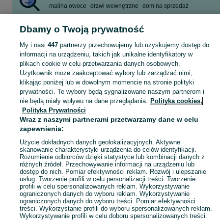
malina owoce
drzwi wewnętrzne
dom na sprzedaż
działki budowlane
praca przy zbiorach
iphone 13 pro
Dbamy o Twoją prywatność
niewiadów
siedlisko
Zobacz Więcej
My i nasi
447
partnerzy przechowujemy lub uzyskujemy dostęp do
informacji na urządzeniu, takich jak unikalne identyfikatory w
plikach cookie w celu przetwarzania danych osobowych.
Skorzystaj z największego serwisu ogłoszeniowego - Pawłów i okolice! Kupuj to, czego pragniesz i sprzedawaj to, czego już nie potrzebujesz!
Zobacz Więc
Użytkownik może zaakceptować wybory lub zarządzać nimi,
klikając poniżej lub w dowolnym momencie na stronie polityki
prywatności. Te wybory będą sygnalizowane naszym partnerom i
Mapa kategorii
nie będą miały wpływu na dane przeglądania.
Polityka cookies,
Mapa miejscowości
Polityka Prywatności
Mapa ministron
Wraz z naszymi partnerami przetwarzamy dane w celu
zapewnienia:
Popularne wyszukiwania
Użycie dokładnych danych geolokalizacyjnych. Aktywne
skanowanie charakterystyki urządzenia do celów identyfikacji.
Rozumienie odbiorców dzięki statystyce lub kombinacji danych z
różnych źródeł. Przechowywanie informacji na urządzeniu lub
dostęp do nich. Pomiar efektywności reklam. Rozwój i ulepszanie
usług. Tworzenie profili w celu personalizacji treści. Tworzenie
profili w celu spersonalizowanych reklam. Wykorzystywanie
ograniczonych danych do wyboru reklam. Wykorzystywanie
ograniczonych danych do wyboru treści. Pomiar efektywności
treści. Wykorzystanie profili do wyboru spersonalizowanych reklam.
Wykorzystywanie profili w celu doboru spersonalizowanych treści.