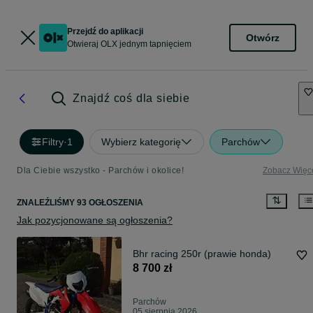
Przejdź do aplikacji
Otwórz
Otwieraj OLX jednym tapnięciem
Znajdź coś dla siebie
Filtry
·
1
Wybierz kategorię
Parchów
Dla Ciebie wszystko - Parchów i okolice!
Zobacz Więc
ZNALEŹLIŚMY 93 OGŁOSZENIA
Jak pozycjonowane są ogłoszenia?
Bhr racing 250r (prawie honda)
8 700 zł
Parchów
05 sierpnia 2026