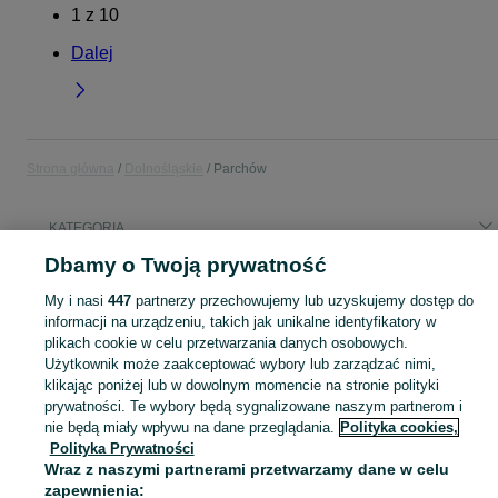
1
z
10
Dalej
Strona główna
Dolnośląskie
Parchów
KATEGORIA
Dbamy o Twoją prywatność
Popularne wyszukiwania
My i nasi
447
partnerzy przechowujemy lub uzyskujemy dostęp do
słupki ogrodzeniowe
słupki
informacji na urządzeniu, takich jak unikalne identyfikatory w
plikach cookie w celu przetwarzania danych osobowych.
Użytkownik może zaakceptować wybory lub zarządzać nimi,
Skorzystaj z największego serwisu ogłoszeniowego - Parchów i okolice! Kupuj to, czego pragniesz i sprzedawaj to, czego już nie potrzebujesz!
Zobacz Więc
klikając poniżej lub w dowolnym momencie na stronie polityki
prywatności. Te wybory będą sygnalizowane naszym partnerom i
Mapa kategorii
nie będą miały wpływu na dane przeglądania.
Polityka cookies,
Polityka Prywatności
Mapa miejscowości
Wraz z naszymi partnerami przetwarzamy dane w celu
Mapa ministron
zapewnienia: