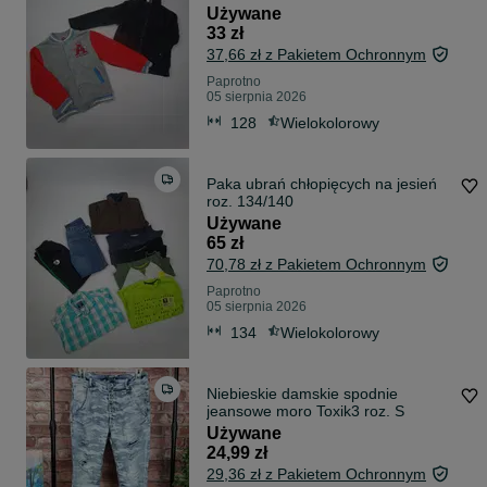
128
Używane
33 zł
37,66 zł z Pakietem Ochronnym
Paprotno
05 sierpnia 2026
128
Wielokolorowy
Paka ubrań chłopięcych na jesień
roz. 134/140
Używane
65 zł
70,78 zł z Pakietem Ochronnym
Paprotno
05 sierpnia 2026
134
Wielokolorowy
Niebieskie damskie spodnie
jeansowe moro Toxik3 roz. S
Używane
24,99 zł
29,36 zł z Pakietem Ochronnym