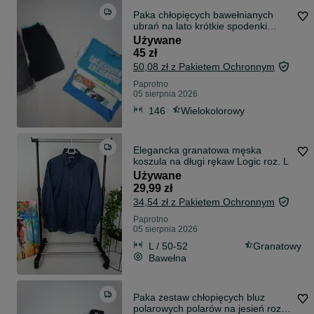
Paka chłopięcych bawełnianych
ubrań na lato krótkie spodenki
koszulki roz. 146/152
Używane
45 zł
50,08 zł z Pakietem Ochronnym
Paprotno
05 sierpnia 2026
146
Wielokolorowy
Elegancka granatowa męska
koszula na długi rękaw Logic roz. L
Używane
29,99 zł
34,54 zł z Pakietem Ochronnym
Paprotno
05 sierpnia 2026
L / 50-52
Granatowy
Bawełna
Paka zestaw chłopięcych bluz
polarowych polarów na jesień roz.