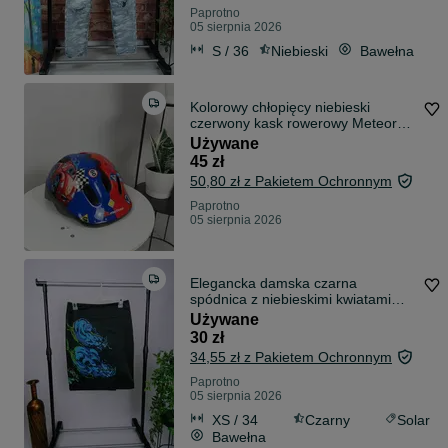
Paprotno
05 sierpnia 2026
S / 36
Niebieski
Bawełna
Kolorowy chłopięcy niebieski
czerwony kask rowerowy Meteor
roz. XS
Używane
45 zł
50,80 zł z Pakietem Ochronnym
Paprotno
05 sierpnia 2026
Elegancka damska czarna
spódnica z niebieskimi kwiatami
Solar roz. XS
Używane
30 zł
34,55 zł z Pakietem Ochronnym
Paprotno
05 sierpnia 2026
XS / 34
Czarny
Solar
Bawełna