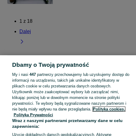
1
z
18
Dalej
Strona główna
Zachodniopomorskie
Paprotno
Dbamy o Twoją prywatność
My i nasi
447
partnerzy przechowujemy lub uzyskujemy dostęp do
KATEGORIA
informacji na urządzeniu, takich jak unikalne identyfikatory w
plikach cookie w celu przetwarzania danych osobowych.
Użytkownik może zaakceptować wybory lub zarządzać nimi,
Skorzystaj z największego serwisu ogłoszeniowego - Paprotno i okolice! Kupuj to, czego pragniesz i sprzedawaj to, czego już nie potrzebujesz!
Zobacz Więc
klikając poniżej lub w dowolnym momencie na stronie polityki
prywatności. Te wybory będą sygnalizowane naszym partnerom i
Mapa kategorii
nie będą miały wpływu na dane przeglądania.
Polityka cookies,
Polityka Prywatności
Mapa miejscowości
Wraz z naszymi partnerami przetwarzamy dane w celu
Mapa ministron
zapewnienia:
Popularne wyszukiwania
Użycie dokładnych danych geolokalizacyjnych. Aktywne