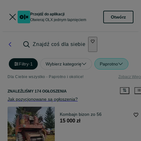
Przejdź do aplikacji
Otwórz
Otwieraj OLX jednym tapnięciem
Znajdź coś dla siebie
Filtry
·
1
Wybierz kategorię
Paprotno
Dla Ciebie wszystko - Paprotno i okolice!
Zobacz Więc
ZNALEŹLIŚMY 174 OGŁOSZENIA
Jak pozycjonowane są ogłoszenia?
Kombajn bizon zo 56
15 000 zł