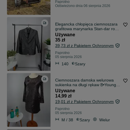
Paprotno
Odświeżono dnia 06 sierpnia 2026
Elegancka chłopięca ciemnoszara
grafitowa marynarka Stan-dar roz.
140
Używane
35 zł
39,73 zł z Pakietem Ochronnym
Paprotno
05 sierpnia 2026
140
Szary
Ciemnoszara damska welurowa
sukienka na długi rękaw B•Young
roz. M
Używane
14,99 zł
19,01 zł z Pakietem Ochronnym
Paprotno
05 sierpnia 2026
M / 38
Szary
Welur