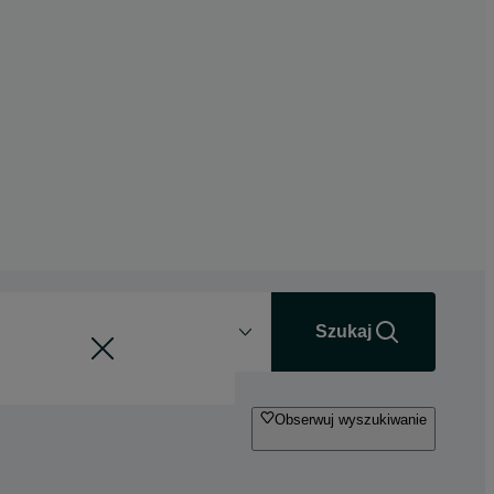
Odległość
+0 km
Szukaj
Obserwuj wyszukiwanie