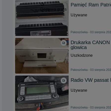
Pamięć Ram Patri
Dostawa gratis
Używane
Pakoszówka - 03 sierpnia 20
Drukarka CANON 
glowica
Uszkodzone
Pakoszówka - 03 sierpnia 20
Radio VW passat 
Używane
Pakoszówka - 03 sierpnia 20