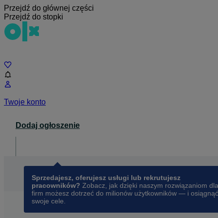
Przejdź do głównej części
Przejdź do stopki
Czat
Twoje konto
Dodaj ogłoszenie
Dla biznesu
opens in a new tab
Sprzedajesz, oferujesz usługi lub rekrutujesz
pracowników?
Zobacz, jak dzięki naszym rozwiązaniom dl
firm możesz dotrzeć do milionów użytkowników — i osiągną
swoje cele.