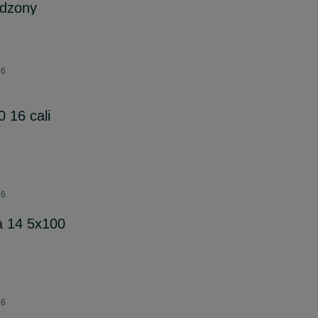
odzony
26
0 16 cali
26
a 14 5x100
26