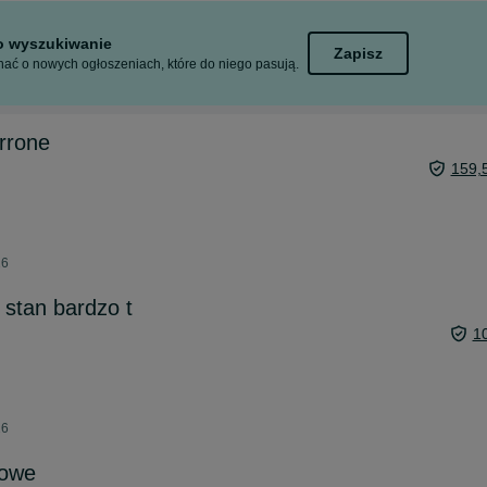
to wyszukiwanie
Zapisz
ać o nowych ogłoszeniach, które do niego pasują.
rrone
159,
26
stan bardzo t
1
26
nowe