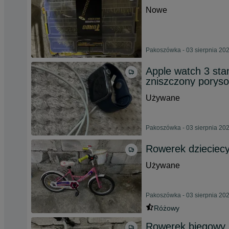
Nowe
Pakoszówka - 03 sierpnia 20
Apple watch 3 sta
zniszczony porys
Używane
Pakoszówka - 03 sierpnia 20
Rowerek dzieciec
Używane
Pakoszówka - 03 sierpnia 20
Różowy
Rowerek biegowy