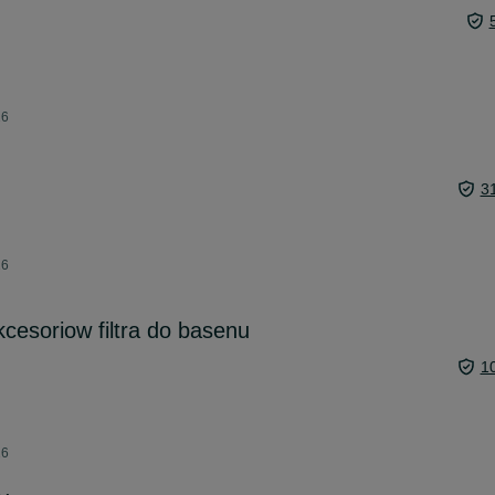
26
3
26
akcesoriow filtra do basenu
1
26