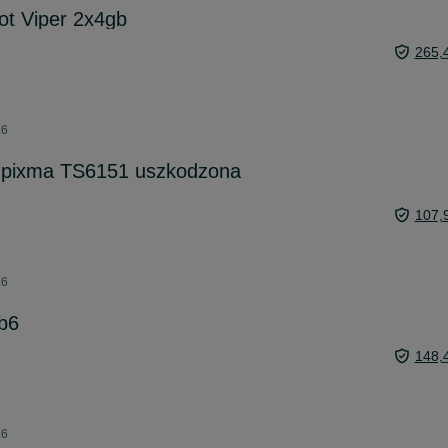
ot Viper 2x4gb
265,
26
pixma TS6151 uszkodzona
107,
26
b6
148,
26