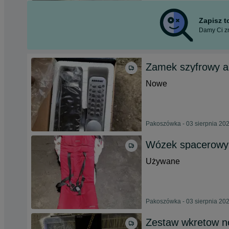
Zapisz 
Damy Ci zn
Zamek szyfrowy a
Nowe
Pakoszówka - 03 sierpnia 20
Wózek spacerowy 
Używane
Pakoszówka - 03 sierpnia 20
Zestaw wkretow 