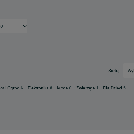
Sortuj:
Wyb
m i Ogród
6
Elektronika
8
Moda
6
Zwierzęta
1
Dla Dzieci
5