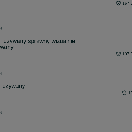
157,
26
n uzywany sprawny wizualnie
owany
107,
26
y uzywany
1
26