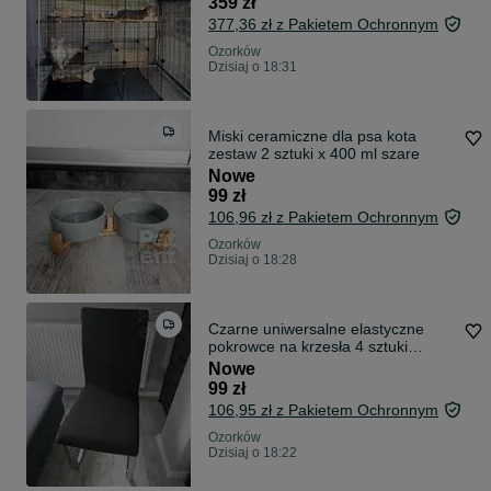
359 zł
377,36 zł z Pakietem Ochronnym
Ozorków
Dzisiaj o 18:31
Miski ceramiczne dla psa kota
zestaw 2 sztuki x 400 ml szare
Nowe
99 zł
106,96 zł z Pakietem Ochronnym
Ozorków
Dzisiaj o 18:28
Czarne uniwersalne elastyczne
pokrowce na krzesła 4 sztuki
komplet
Nowe
99 zł
106,95 zł z Pakietem Ochronnym
Ozorków
Dzisiaj o 18:22