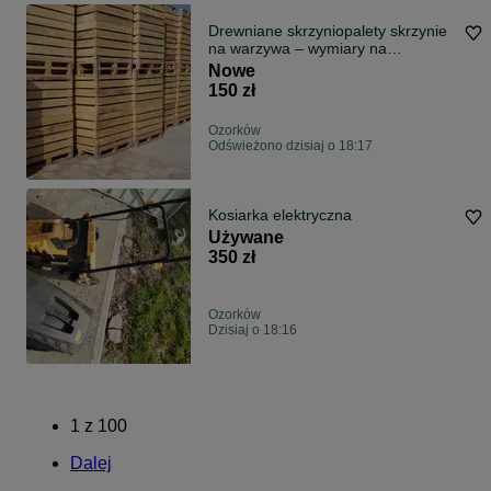
Drewniane skrzyniopalety skrzynie
na warzywa – wymiary na
zamówienie
Nowe
150 zł
Ozorków
Odświeżono dzisiaj o 18:17
Kosiarka elektryczna
Używane
350 zł
Ozorków
Dzisiaj o 18:16
1
z
100
Dalej