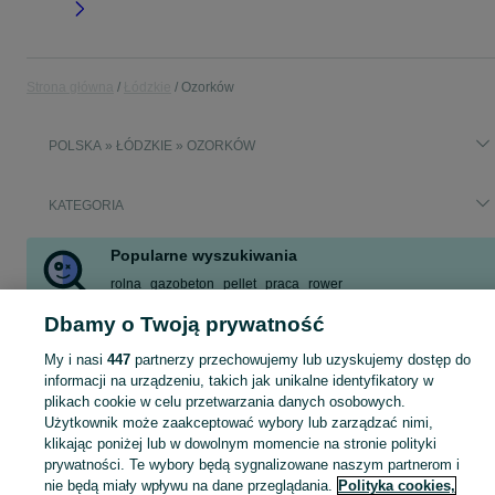
Strona główna
Łódzkie
Ozorków
POLSKA » ŁÓDZKIE » OZORKÓW
KATEGORIA
Popularne wyszukiwania
rolna
gazobeton
pellet
praca
rower
opony wielosezonowe 15
panele fotowoltaiczne
katalpa
Dbamy o Twoją prywatność
Zobacz Więcej
My i nasi
447
partnerzy przechowujemy lub uzyskujemy dostęp do
informacji na urządzeniu, takich jak unikalne identyfikatory w
Skorzystaj z największego serwisu ogłoszeniowego - Ozorków i okolice! Kupuj to, czego pragniesz i sprzedawaj to, czego już nie potrzebujesz!
Zobacz Więc
plikach cookie w celu przetwarzania danych osobowych.
Użytkownik może zaakceptować wybory lub zarządzać nimi,
klikając poniżej lub w dowolnym momencie na stronie polityki
Mapa kategorii
prywatności. Te wybory będą sygnalizowane naszym partnerom i
Mapa miejscowości
nie będą miały wpływu na dane przeglądania.
Polityka cookies,