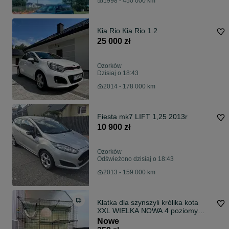
1998 - 450 000 km
Kia Rio Kia Rio 1.2
25 000 zł
Ozorków
Dzisiaj o 18:43
2014 - 178 000 km
Fiesta mk7 LIFT 1,25 2013r
10 900 zł
Ozorków
Odświeżono dzisiaj o 18:43
2013 - 159 000 km
Klatka dla szynszyli królika kota
XXL WIELKA NOWA 4 poziomy
czarna
Nowe