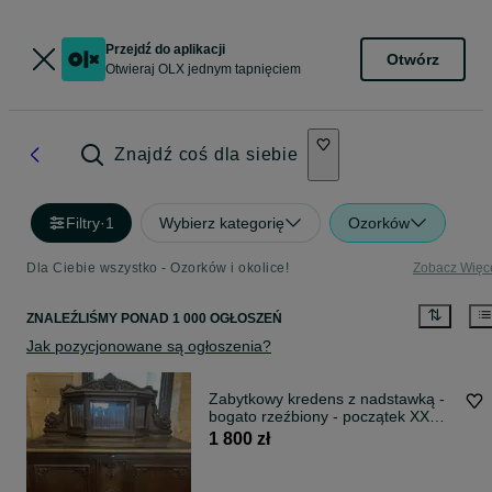
Przejdź do aplikacji
Otwórz
Otwieraj OLX jednym tapnięciem
Znajdź coś dla siebie
Filtry
·
1
Wybierz kategorię
Ozorków
Dla Ciebie wszystko - Ozorków i okolice!
Zobacz Więc
ZNALEŹLIŚMY
PONAD
1 000 OGŁOSZEŃ
Jak pozycjonowane są ogłoszenia?
Zabytkowy kredens z nadstawką -
bogato rzeźbiony - początek XX
wieku.
1 800 zł