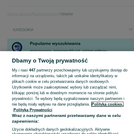
Strona główna
Świętokrzyskie
Ożarów
KATEGORIA
Popularne wyszukiwania
mulczowanie
telewizor 50 cali
wózek widłowy
świętokrzyskie
dom
praca dla nieletnich
vezzi praca
zetor
Dbamy o Twoją prywatność
Zobacz Więcej
My i nasi
447
partnerzy przechowujemy lub uzyskujemy dostęp do
informacji na urządzeniu, takich jak unikalne identyfikatory w
plikach cookie w celu przetwarzania danych osobowych.
Skorzystaj z największego serwisu ogłoszeniowego - Ożarów i okolice! Kupuj to, czego pragniesz i sprzedawaj to, czego już nie potrzebujesz!
Zobacz Więc
Użytkownik może zaakceptować wybory lub zarządzać nimi,
klikając poniżej lub w dowolnym momencie na stronie polityki
Mapa kategorii
prywatności. Te wybory będą sygnalizowane naszym partnerom i
nie będą miały wpływu na dane przeglądania.
Polityka cookies,
Mapa miejscowości
Polityka Prywatności
Mapa ministron
Wraz z naszymi partnerami przetwarzamy dane w celu
Popularne wyszukiwania
zapewnienia:
Użycie dokładnych danych geolokalizacyjnych. Aktywne
skanowanie charakterystyki urządzenia do celów identyfikacji.