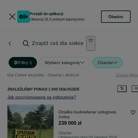
Przejdź do aplikacji
Otwórz
Otwieraj OLX jednym tapnięciem
Znajdź coś dla siebie
Filtry
·
1
Wybierz kategorię
Ożarów
Dla Ciebie wszystko - Ożarów i okolice!
Zobacz Więc
ZNALEŹLIŚMY
PONAD
1 000 OGŁOSZEŃ
Jak pozycjonowane są ogłoszenia?
Dzialka budowlana/ uslugowa
/rolna
239 000 zł
Ożarów
Odświeżono dnia 05 sierpnia 2026