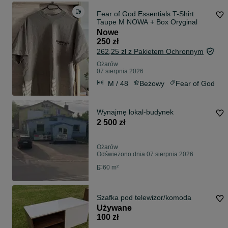
Fear of God Essentials T-Shirt
Taupe M NOWA + Box Oryginal
Nowe
250 zł
262,25 zł z Pakietem Ochronnym
Ożarów
07 sierpnia 2026
M / 48
Beżowy
Fear of God
Wynajmę lokal-budynek
2 500 zł
Ożarów
Odświeżono dnia 07 sierpnia 2026
60 m²
Szafka pod telewizor/komoda
Używane
100 zł