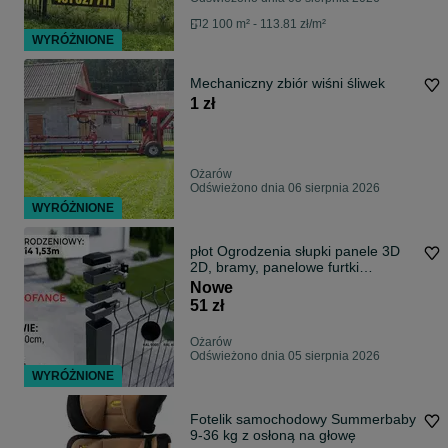
2 100 m² - 113.81 zł/m²
WYRÓŻNIONE
Mechaniczny zbiór wiśni śliwek
1 zł
Ożarów
Odświeżono dnia 06 sierpnia 2026
WYRÓŻNIONE
płot Ogrodzenia słupki panele 3D
2D, bramy, panelowe furtki
ogrodzenie
Nowe
51 zł
Ożarów
Odświeżono dnia 05 sierpnia 2026
WYRÓŻNIONE
Fotelik samochodowy Summerbaby
9-36 kg z osłoną na głowę