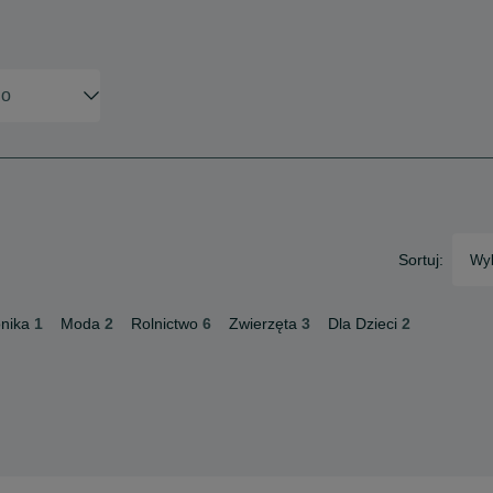
Sortuj:
Wyb
onika
1
Moda
2
Rolnictwo
6
Zwierzęta
3
Dla Dzieci
2