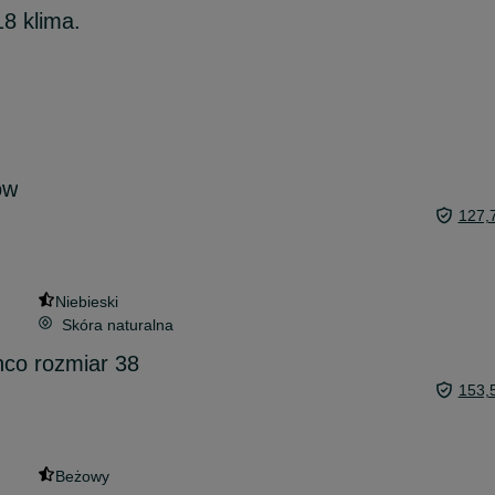
18 klima.
ow
127,
Niebieski
Skóra naturalna
nco rozmiar 38
153,
Beżowy