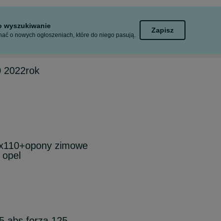
to wyszukiwanie
Zapisz
ać o nowych ogłoszeniach, które do niego pasują.
0 2022rok
 5x110+opony zimowe
 opel
 abs forza 125