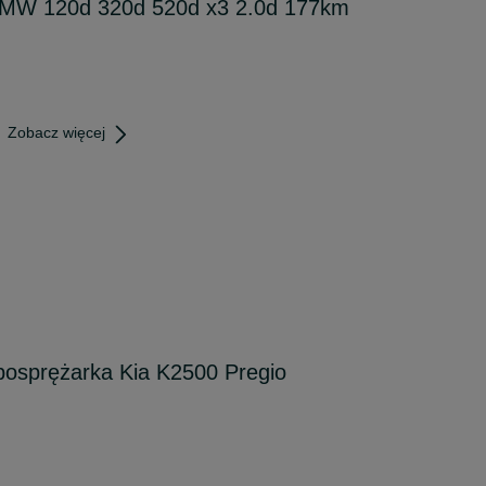
BMW 120d 320d 520d x3 2.0d 177km
Zobacz więcej
bosprężarka Kia K2500 Pregio