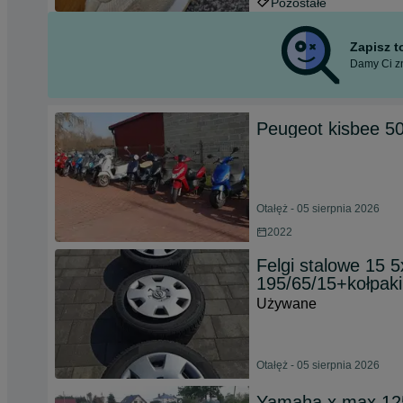
Pozostałe
Zapisz 
Damy Ci zn
Peugeot kisbee 5
Otałęż - 05 sierpnia 2026
2022
Felgi stalowe 15
195/65/15+kołpaki
Używane
Otałęż - 05 sierpnia 2026
Yamaha x max 125