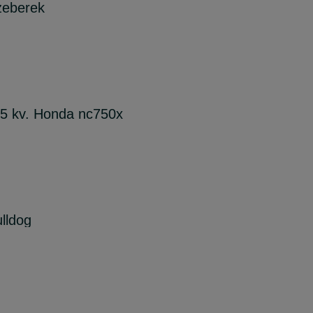
żeberek
35 kv. Honda nc750x
lldog