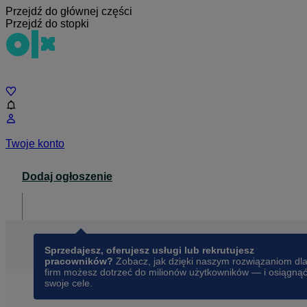
Przejdź do głównej części
Przejdź do stopki
Czat
Twoje konto
Dodaj ogłoszenie
Dla biznesu
opens in a new tab
Sprzedajesz, oferujesz usługi lub rekrutujesz
pracowników?
Zobacz, jak dzięki naszym rozwiązaniom dl
firm możesz dotrzeć do milionów użytkowników — i osiągną
swoje cele.