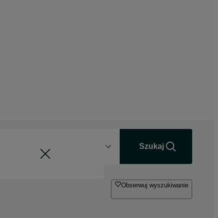
Odległość
+0 km
Szukaj
Obserwuj wyszukiwanie