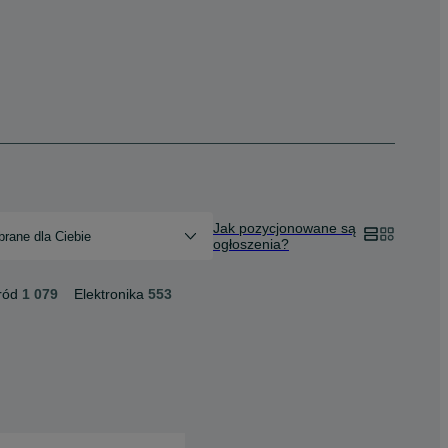
Jak pozycjonowane są
rane dla Ciebie
ogłoszenia?
ród
1 079
Elektronika
553