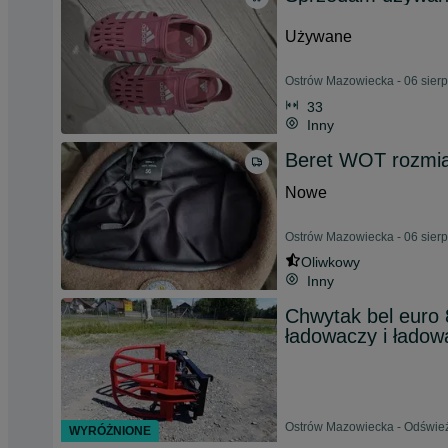
Używane
Ostrów Mazowiecka - 06 sier
33
Inny
Beret WOT rozmia
Nowe
Ostrów Mazowiecka - 06 sier
Oliwkowy
Inny
Chwytak bel euro 
ładowaczy i ładow
Ostrów Mazowiecka - Odśwież
WYRÓŻNIONE