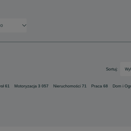
Sortuj:
Wyb
sł
61
Motoryzacja
3 057
Nieruchomości
71
Praca
68
Dom i Og