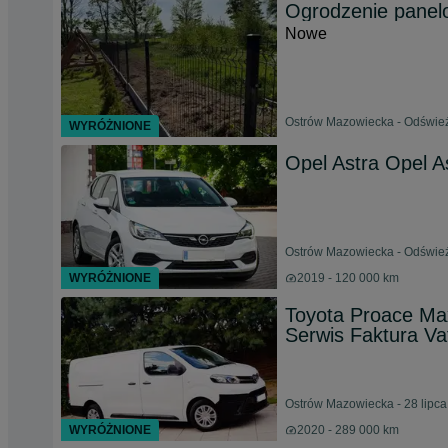
Ogrodzenie panelo
Nowe
Ostrów Mazowiecka - Odśwież
WYRÓŻNIONE
Opel Astra Opel As
Ostrów Mazowiecka - Odśwież
WYRÓŻNIONE
2019 - 120 000 km
Toyota Proace Ma
Serwis Faktura Va
Ostrów Mazowiecka - 28 lipc
WYRÓŻNIONE
2020 - 289 000 km