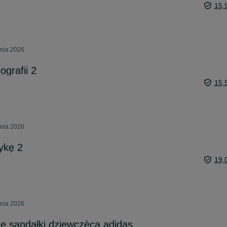
15,
pnia 2026
ografii 2
15,
pnia 2026
ykę 2
19,
pnia 2026
 sandałki dziewczèca adidas