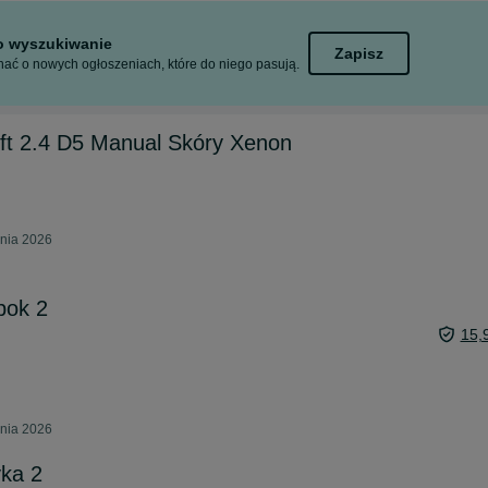
to wyszukiwanie
Zapisz
ać o nowych ogłoszeniach, które do niego pasują.
ift 2.4 D5 Manual Skóry Xenon
pnia 2026
pok 2
15,
pnia 2026
ka 2