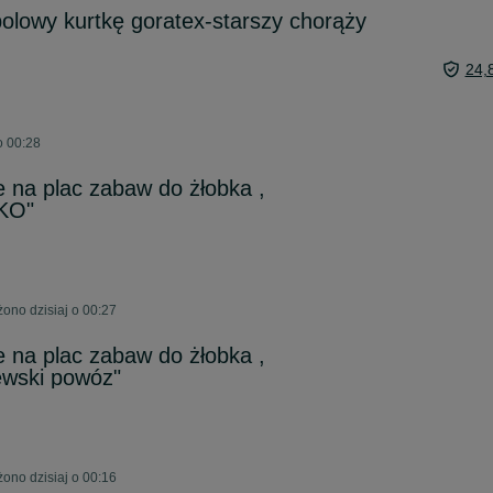
lowy kurtkę goratex-starszy chorąży
24,
o 00:28
e na plac zabaw do żłobka ,
TKO"
ono dzisiaj o 00:27
e na plac zabaw do żłobka ,
ewski powóz"
ono dzisiaj o 00:16