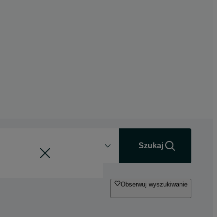
Odległość
+0 km
Szukaj
Obserwuj wyszukiwanie