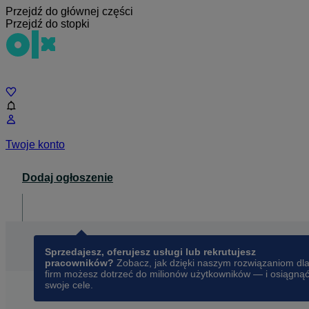
Przejdź do głównej części
Przejdź do stopki
Czat
Twoje konto
Dodaj ogłoszenie
Dla biznesu
opens in a new tab
Sprzedajesz, oferujesz usługi lub rekrutujesz
pracowników?
Zobacz, jak dzięki naszym rozwiązaniom dl
firm możesz dotrzeć do milionów użytkowników — i osiągną
swoje cele.