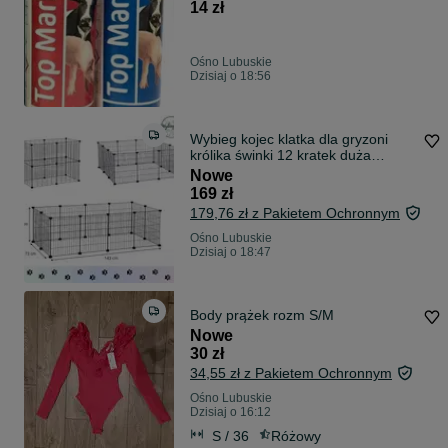
14 zł
Ośno Lubuskie
Dzisiaj o 18:56
Wybieg kojec klatka dla gryzoni
królika świnki 12 kratek duża
NOWA
Nowe
169 zł
179,76 zł z Pakietem Ochronnym
Ośno Lubuskie
Dzisiaj o 18:47
Body prążek rozm S/M
Nowe
30 zł
34,55 zł z Pakietem Ochronnym
Ośno Lubuskie
Dzisiaj o 16:12
S / 36
Różowy