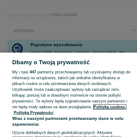
Strona główna
Lubuskie
Ośno Lubuskie
KATEGORIA
Popularne wyszukiwania
aquael 1500
dach kogel
amadyny
dacia sandero
dpf
przyczepa campingowa
mieszkanie na wynajem
dom
Dbamy o Twoją prywatność
Zobacz Więcej
My i nasi
447
partnerzy przechowujemy lub uzyskujemy dostęp do
informacji na urządzeniu, takich jak unikalne identyfikatory w
plikach cookie w celu przetwarzania danych osobowych.
Skorzystaj z największego serwisu ogłoszeniowego - Ośno Lubuskie i okolice! Kupuj to, czego pragniesz i sprzedawaj to, czego już nie potrzebujesz!
Zobacz Więc
Użytkownik może zaakceptować wybory lub zarządzać nimi,
klikając poniżej lub w dowolnym momencie na stronie polityki
Mapa kategorii
prywatności. Te wybory będą sygnalizowane naszym partnerom i
nie będą miały wpływu na dane przeglądania.
Polityka cookies,
Mapa miejscowości
Polityka Prywatności
Mapa ministron
Wraz z naszymi partnerami przetwarzamy dane w celu
Popularne wyszukiwania
zapewnienia:
Użycie dokładnych danych geolokalizacyjnych. Aktywne