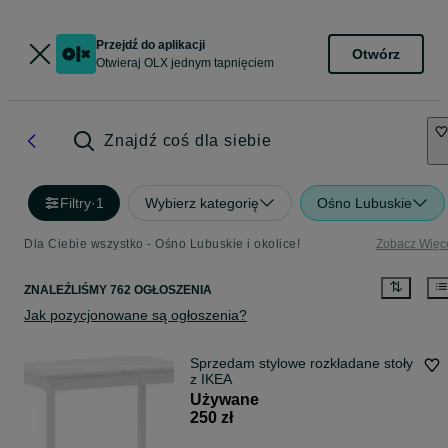
Przejdź do aplikacji
Otwórz
Otwieraj OLX jednym tapnięciem
Znajdź coś dla siebie
Filtry
·
1
Wybierz kategorię
Ośno Lubuskie
Dla Ciebie wszystko - Ośno Lubuskie i okolice!
Zobacz Więc
ZNALEŹLIŚMY 762 OGŁOSZENIA
Jak pozycjonowane są ogłoszenia?
Sprzedam stylowe rozkładane stoły
z IKEA
Używane
250 zł