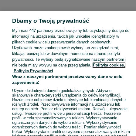
KATEGORIA
Dbamy o Twoją prywatność
Popularne wyszukiwania
My i nasi
447
partnerzy przechowujemy lub uzyskujemy dostęp do
dom głowno
informacji na urządzeniu, takich jak unikalne identyfikatory w
plikach cookie w celu przetwarzania danych osobowych.
Użytkownik może zaakceptować wybory lub zarządzać nimi,
Skorzystaj z największego serwisu ogłoszeniowego - Osiny i okolice! Kupuj to, czego pragniesz i sprzedawaj to, czego już nie potrzebujesz!
Zobacz Więc
klikając poniżej lub w dowolnym momencie na stronie polityki
prywatności. Te wybory będą sygnalizowane naszym partnerom i
nie będą miały wpływu na dane przeglądania.
Polityka cookies,
Mapa kategorii
Polityka Prywatności
Mapa miejscowości
Wraz z naszymi partnerami przetwarzamy dane w celu
zapewnienia:
Mapa ministron
Popularne wyszukiwania
Użycie dokładnych danych geolokalizacyjnych. Aktywne
skanowanie charakterystyki urządzenia do celów identyfikacji.
Rozumienie odbiorców dzięki statystyce lub kombinacji danych z
różnych źródeł. Przechowywanie informacji na urządzeniu lub
dostęp do nich. Pomiar efektywności reklam. Rozwój i ulepszanie
usług. Tworzenie profili w celu personalizacji treści. Tworzenie
profili w celu spersonalizowanych reklam. Wykorzystywanie
ograniczonych danych do wyboru reklam. Wykorzystywanie
ograniczonych danych do wyboru treści. Pomiar efektywności
treści. Wykorzystanie profili do wyboru spersonalizowanych reklam.