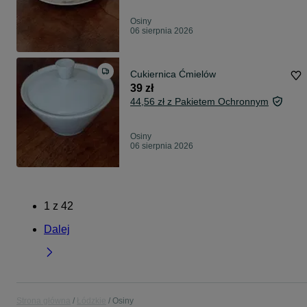
Osiny
06 sierpnia 2026
Cukiernica Ćmielów
39 zł
44,56 zł z Pakietem Ochronnym
Osiny
06 sierpnia 2026
1
z
42
Dalej
Strona główna
Łódzkie
Osiny