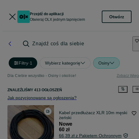
Przejdź do aplikacji
Otwórz
Otwieraj OLX jednym tapnięciem
Znajdź coś dla siebie
Filtry
·
1
Wybierz kategorię
Osiny
Dla Ciebie wszystko - Osiny i okolice!
Zobacz Więc
ZNALEŹLIŚMY 413 OGŁOSZEŃ
Jak pozycjonowane są ogłoszenia?
Kabel przedłużacz XLR 10m męski
żeński
Nowe
60 zł
66,39 zł z Pakietem Ochronnym