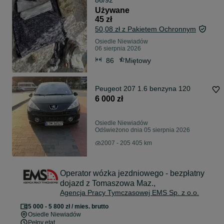
86/92
Używane
45 zł
50,08 zł z Pakietem Ochronnym
Osiedle Niewiadów
06 sierpnia 2026
86
Miętowy
Peugeot 207 1.6 benzyna 120
6 000 zł
Osiedle Niewiadów
Odświeżono dnia 05 sierpnia 2026
2007 - 205 405 km
Operator wózka jezdniowego - bezpłatny
dojazd z Tomaszowa Maz.,
Agencja Pracy Tymczasowej EMS Sp. z o.o.
5 000 - 5 800 zł / mies. brutto
Osiedle Niewiadów
Pełny etat