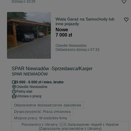
Dzisiaj o 10:28
Wiata Garaż na Samochody lub
inne pojazdy
Nowe
7 000 zł
Osiedle Niewiadów
Odświeżono dzisiaj o 07:33
SPAR Niewiadów -Sprzedawca/Kasjer
SPAR NIEWIADÓW
5 000 - 6 000 zł / mies. brutto
Osiedle Niewiadów
Pełny etat
Umowa o pracę
Odpowiednie doświadczenie zawodowe
Dyspozycyjność: Praca zmianowa
Miejsce pracy: W siedzibie firmy
Pracownicy z Ukrainy: 🇺🇦 Запрошуємо людей з України
(Zapraszamy pracowników z Ukrainy)