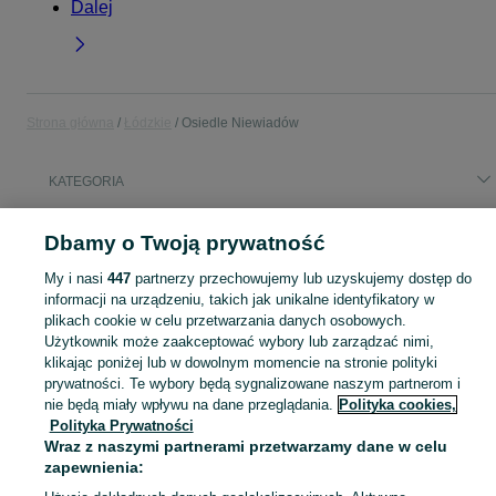
Dalej
Strona główna
Łódzkie
Osiedle Niewiadów
KATEGORIA
Popularne wyszukiwania
Dbamy o Twoją prywatność
operator
My i nasi
447
partnerzy przechowujemy lub uzyskujemy dostęp do
informacji na urządzeniu, takich jak unikalne identyfikatory w
plikach cookie w celu przetwarzania danych osobowych.
Skorzystaj z największego serwisu ogłoszeniowego - Osiedle Niewiadów i okolice! Kupuj to, czego pragniesz i sprzedawaj to, czego już nie potrzebujesz!
Zobacz Więc
Użytkownik może zaakceptować wybory lub zarządzać nimi,
klikając poniżej lub w dowolnym momencie na stronie polityki
Mapa kategorii
prywatności. Te wybory będą sygnalizowane naszym partnerom i
nie będą miały wpływu na dane przeglądania.
Polityka cookies,
Mapa miejscowości
Polityka Prywatności
Mapa ministron
Wraz z naszymi partnerami przetwarzamy dane w celu
Popularne wyszukiwania
zapewnienia: