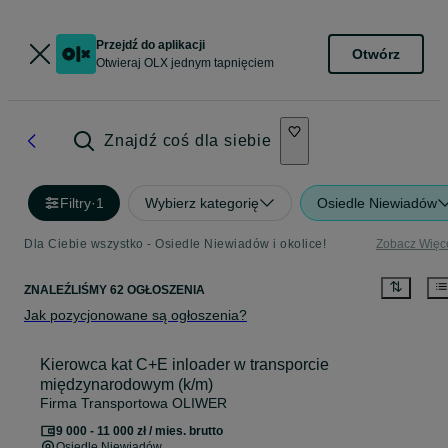
Przejdź do aplikacji
Otwórz
Otwieraj OLX jednym tapnięciem
Znajdź coś dla siebie
Filtry
·
1
Wybierz kategorię
Osiedle Niewiadów
Dla Ciebie wszystko - Osiedle Niewiadów i okolice!
Zobacz Więc
ZNALEŹLIŚMY 62 OGŁOSZENIA
Jak pozycjonowane są ogłoszenia?
Kierowca kat C+E inloader w transporcie
międzynarodowym (k/m)
Firma Transportowa OLIWER
9 000 - 11 000 zł / mies. brutto
Osiedle Niewiadów