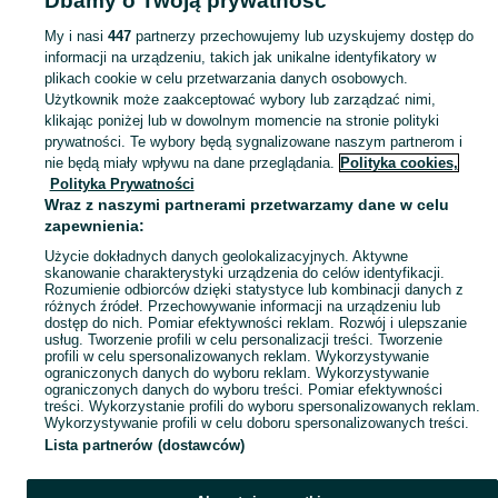
Dbamy o Twoją prywatność
Strona główna
Podlaskie
Orlanka
My i nasi
447
partnerzy przechowujemy lub uzyskujemy dostęp do
informacji na urządzeniu, takich jak unikalne identyfikatory w
KATEGORIA
plikach cookie w celu przetwarzania danych osobowych.
Użytkownik może zaakceptować wybory lub zarządzać nimi,
Skorzystaj z największego serwisu ogłoszeniowego - Orlanka i okolice! Kupuj to, czego pragniesz i sprzedawaj to, czego już nie potrzebujesz!
Zobacz Więc
klikając poniżej lub w dowolnym momencie na stronie polityki
prywatności. Te wybory będą sygnalizowane naszym partnerom i
nie będą miały wpływu na dane przeglądania.
Polityka cookies,
Mapa kategorii
Polityka Prywatności
Mapa miejscowości
Wraz z naszymi partnerami przetwarzamy dane w celu
zapewnienia:
Mapa ministron
Użycie dokładnych danych geolokalizacyjnych. Aktywne
Popularne wyszukiwania
skanowanie charakterystyki urządzenia do celów identyfikacji.
Rozumienie odbiorców dzięki statystyce lub kombinacji danych z
różnych źródeł. Przechowywanie informacji na urządzeniu lub
dostęp do nich. Pomiar efektywności reklam. Rozwój i ulepszanie
usług. Tworzenie profili w celu personalizacji treści. Tworzenie
profili w celu spersonalizowanych reklam. Wykorzystywanie
ograniczonych danych do wyboru reklam. Wykorzystywanie
ograniczonych danych do wyboru treści. Pomiar efektywności
treści. Wykorzystanie profili do wyboru spersonalizowanych reklam.
Wykorzystywanie profili w celu doboru spersonalizowanych treści.
Lista partnerów (dostawców)