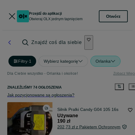
Przejdź do aplikacji
Otwórz
Otwieraj OLX jednym tapnięciem
Znajdź coś dla siebie
Filtry
·
1
Wybierz kategorię
Orlanka
Dla Ciebie wszystko - Orlanka i okolice!
Zobacz Więc
ZNALEŹLIŚMY 74 OGŁOSZENIA
Jak pozycjonowane są ogłoszenia?
Silnik Pralki Candy G04 105 16s
Używane
190 zł
202,73 zł z Pakietem Ochronnym