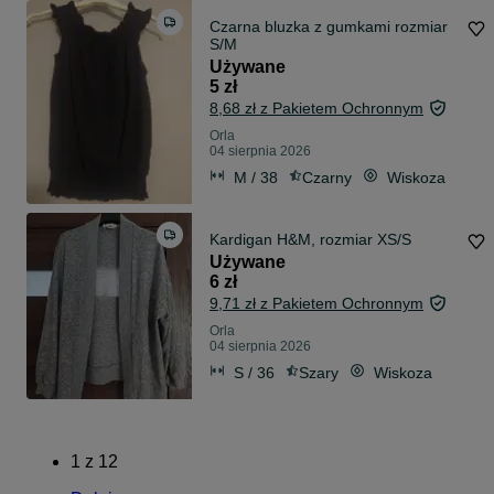
Czarna bluzka z gumkami rozmiar
S/M
Używane
5 zł
8,68 zł z Pakietem Ochronnym
Orla
04 sierpnia 2026
M / 38
Czarny
Wiskoza
Kardigan H&M, rozmiar XS/S
Używane
6 zł
9,71 zł z Pakietem Ochronnym
Orla
04 sierpnia 2026
S / 36
Szary
Wiskoza
1
z
12