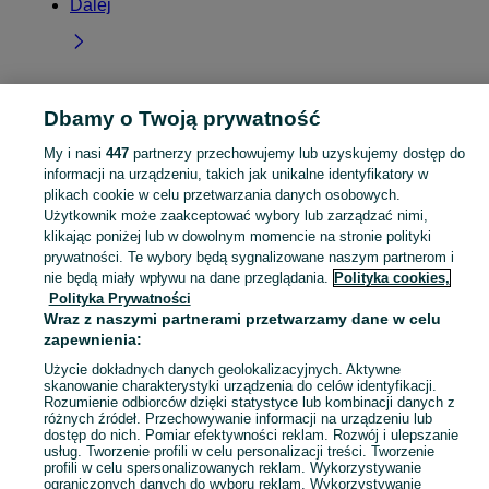
Dalej
Dbamy o Twoją prywatność
Strona główna
Wielkopolskie
Orla
My i nasi
447
partnerzy przechowujemy lub uzyskujemy dostęp do
informacji na urządzeniu, takich jak unikalne identyfikatory w
KATEGORIA
plikach cookie w celu przetwarzania danych osobowych.
Użytkownik może zaakceptować wybory lub zarządzać nimi,
Skorzystaj z największego serwisu ogłoszeniowego - Orla i okolice! Kupuj to, czego pragniesz i sprzedawaj to, czego już nie potrzebujesz!
Zobacz Więc
klikając poniżej lub w dowolnym momencie na stronie polityki
prywatności. Te wybory będą sygnalizowane naszym partnerom i
nie będą miały wpływu na dane przeglądania.
Polityka cookies,
Mapa kategorii
Polityka Prywatności
Mapa miejscowości
Wraz z naszymi partnerami przetwarzamy dane w celu
Mapa ministron
zapewnienia:
Popularne wyszukiwania
Użycie dokładnych danych geolokalizacyjnych. Aktywne
skanowanie charakterystyki urządzenia do celów identyfikacji.
Rozumienie odbiorców dzięki statystyce lub kombinacji danych z
różnych źródeł. Przechowywanie informacji na urządzeniu lub
dostęp do nich. Pomiar efektywności reklam. Rozwój i ulepszanie
usług. Tworzenie profili w celu personalizacji treści. Tworzenie
profili w celu spersonalizowanych reklam. Wykorzystywanie
ograniczonych danych do wyboru reklam. Wykorzystywanie