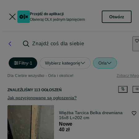
Przejdź do aplikacji
Otwórz
Otwieraj OLX jednym tapnięciem
Znajdź coś dla siebie
Filtry
·
1
Wybierz kategorię
Orla
Dla Ciebie wszystko - Orla i okolice!
Zobacz Więc
ZNALEŹLIŚMY 113 OGŁOSZEŃ
Jak pozycjonowane są ogłoszenia?
Więźba Tarcica Belka drewniana
16x8 L=202 cm
Nowe
40 zł