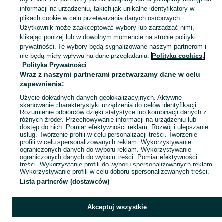
informacji na urządzeniu, takich jak unikalne identyfikatory w
plikach cookie w celu przetwarzania danych osobowych.
Skorzystaj z największego serwisu ogłoszeniowego - Olmonty i okolice! Kupuj to, czego pragniesz i sprzedawaj to, czego już nie potrzebujesz!
Zobacz Więc
Użytkownik może zaakceptować wybory lub zarządzać nimi,
klikając poniżej lub w dowolnym momencie na stronie polityki
prywatności. Te wybory będą sygnalizowane naszym partnerom i
Mapa kategorii
nie będą miały wpływu na dane przeglądania.
Polityka cookies,
Mapa miejscowości
Polityka Prywatności
Wraz z naszymi partnerami przetwarzamy dane w celu
Mapa ministron
zapewnienia:
Popularne wyszukiwania
Użycie dokładnych danych geolokalizacyjnych. Aktywne
skanowanie charakterystyki urządzenia do celów identyfikacji.
Rozumienie odbiorców dzięki statystyce lub kombinacji danych z
różnych źródeł. Przechowywanie informacji na urządzeniu lub
dostęp do nich. Pomiar efektywności reklam. Rozwój i ulepszanie
usług. Tworzenie profili w celu personalizacji treści. Tworzenie
profili w celu spersonalizowanych reklam. Wykorzystywanie
ograniczonych danych do wyboru reklam. Wykorzystywanie
ograniczonych danych do wyboru treści. Pomiar efektywności
treści. Wykorzystanie profili do wyboru spersonalizowanych reklam.
Wykorzystywanie profili w celu doboru spersonalizowanych treści.
Lista partnerów (dostawców)
Akceptuj wszystkie