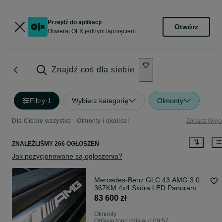
Przejdź do aplikacji
Otwórz
Otwieraj OLX jednym tapnięciem
Znajdź coś dla siebie
Filtry
·
1
Wybierz kategorię
Olmonty
Dla Ciebie wszystko - Olmonty i okolice!
Zobacz Więc
ZNALEŹLIŚMY 266 OGŁOSZEŃ
Jak pozycjonowane są ogłoszenia?
Mercedes-Benz GLC 43 AMG 3.0
367KM 4x4 Skóra LED Panorama
Felgi '19
83 600 zł
Olmonty
Odświeżono dzisiaj o 09:57