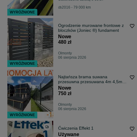
2016 - 79 000 km
WYRÓŻNIONE
Ogrodzenie murowane frontowe z
bloczków (Joniec ®) fundament
Nowe
480 zł
Olmonty
06 sierpnia 2026
WYRÓŻNIONE
Najtańsza brama suwana
przesuwna przesuwana 4m 4,5m
5m 5,5m 6m
Nowe
750 zł
Olmonty
06 sierpnia 2026
WYRÓŻNIONE
Ćwiczenia Effekt 1
Używane