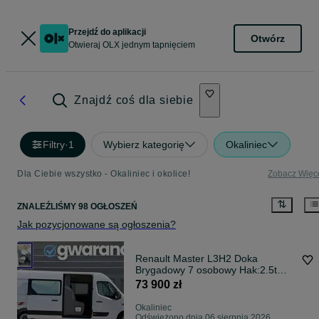
Przejdź do aplikacji
Otwórz
Otwieraj OLX jednym tapnięciem
Znajdź coś dla siebie
Filtry
·
1
Wybierz kategorię
Okaliniec
Dla Ciebie wszystko - Okaliniec i okolice!
Zobacz Więc
ZNALEŹLIŚMY 98 OGŁOSZEŃ
Jak pozycjonowane są ogłoszenia?
Renault Master L3H2 Doka
Brygadowy 7 osobowy Hak:2.5t
*102.800km Gwarancja
73 900 zł
Okaliniec
Odświeżono dnia 06 sierpnia 2026