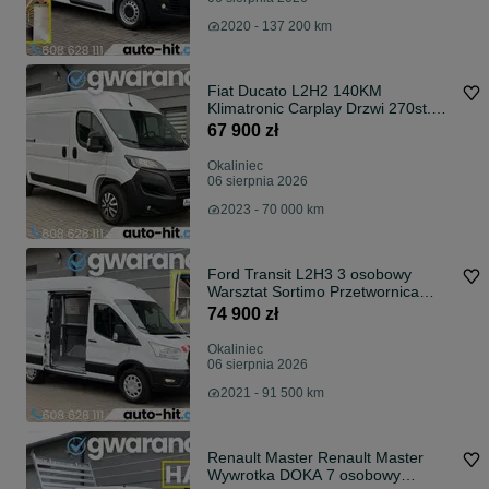
2020 - 137 200 km
Fiat Ducato L2H2 140KM
Klimatronic Carplay Drzwi 270st.
*71.200km Gwarancja
67 900 zł
Okaliniec
06 sierpnia 2026
2023 - 70 000 km
Ford Transit L2H3 3 osobowy
Warsztat Sortimo Przetwornica
230V Światłowód Hak 170KM
74 900 zł
Okaliniec
06 sierpnia 2026
2021 - 91 500 km
Renault Master Renault Master
Wywrotka DOKA 7 osobowy