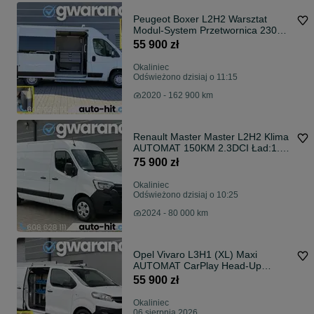
Peugeot Boxer L2H2 Warsztat
Modul-System Przetwornica 230V
140KM Irej.2021r
55 900 zł
Okaliniec
Odświeżono dzisiaj o 11:15
2020 - 162 900 km
Renault Master Master L2H2 Klima
AUTOMAT 150KM 2.3DCI Ład:1.5t
2024r *81.600km Gwaran
75 900 zł
Okaliniec
Odświeżono dzisiaj o 10:25
2024 - 80 000 km
Opel Vivaro L3H1 (XL) Maxi
AUTOMAT CarPlay Head-Up
122KM Warsztat Bagażnik
55 900 zł
Okaliniec
06 sierpnia 2026