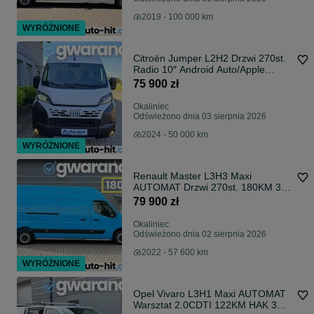
2019 - 100 000 km
WYRÓŻNIONE
Citroën Jumper L2H2 Drzwi 270st.
Radio 10″ Android Auto/Apple
Carplay 140KM
75 900 zł
Okaliniec
Odświeżono dnia 03 sierpnia 2026
2024 - 50 000 km
WYRÓŻNIONE
Renault Master L3H3 Maxi
AUTOMAT Drzwi 270st. 180KM 3
osobowy *57.600km Gwarancja
79 900 zł
Okaliniec
Odświeżono dnia 02 sierpnia 2026
2022 - 57 600 km
WYRÓŻNIONE
Opel Vivaro L3H1 Maxi AUTOMAT
Warsztat 2.0CDTI 122KM HAK 3