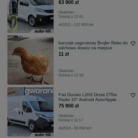
osobowy *122.900km
63 900 zł
Okaliniec
Dzisiaj o 12:41
2021 - 122 900 km
kurczak zagrodowy Brojler Rebo do
odchowu dowóz na miejsce
11 zł
Okaliniec
Dzisiaj o 12:16
Fiat Ducato L2H2 Drzwi 270st.
Radio 10″ Android Auto/Apple
Carplay 140KM 2024r.
75 900 zł
Okaliniec
Dzisiaj o 11:17
2024 - 50 000 km