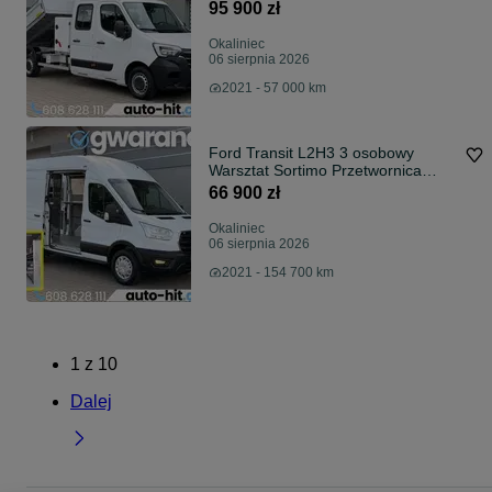
Brygadowy 145KM *57.000km
95 900 zł
Okaliniec
06 sierpnia 2026
2021 - 57 000 km
Ford Transit L2H3 3 osobowy
Warsztat Sortimo Przetwornica
230V Światłowód Hak 170KM
66 900 zł
Okaliniec
06 sierpnia 2026
2021 - 154 700 km
1
z
10
Dalej