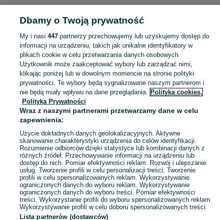
Strona główna
Wielkopolskie
Okaliniec
Dbamy o Twoją prywatność
My i nasi
447
partnerzy przechowujemy lub uzyskujemy dostęp do
KATEGORIA
informacji na urządzeniu, takich jak unikalne identyfikatory w
plikach cookie w celu przetwarzania danych osobowych.
Skorzystaj z największego serwisu ogłoszeniowego - Okaliniec i okolice! Kupuj to, czego pragniesz i sprzedawaj to, czego już nie potrzebujesz!
Zobacz Więc
Użytkownik może zaakceptować wybory lub zarządzać nimi,
klikając poniżej lub w dowolnym momencie na stronie polityki
prywatności. Te wybory będą sygnalizowane naszym partnerom i
Mapa kategorii
nie będą miały wpływu na dane przeglądania.
Polityka cookies,
Mapa miejscowości
Polityka Prywatności
Mapa ministron
Wraz z naszymi partnerami przetwarzamy dane w celu
zapewnienia:
Popularne wyszukiwania
Użycie dokładnych danych geolokalizacyjnych. Aktywne
skanowanie charakterystyki urządzenia do celów identyfikacji.
Rozumienie odbiorców dzięki statystyce lub kombinacji danych z
różnych źródeł. Przechowywanie informacji na urządzeniu lub
dostęp do nich. Pomiar efektywności reklam. Rozwój i ulepszanie
usług. Tworzenie profili w celu personalizacji treści. Tworzenie
profili w celu spersonalizowanych reklam. Wykorzystywanie
ograniczonych danych do wyboru reklam. Wykorzystywanie
ograniczonych danych do wyboru treści. Pomiar efektywności
treści. Wykorzystanie profili do wyboru spersonalizowanych reklam.
Wykorzystywanie profili w celu doboru spersonalizowanych treści.
Lista partnerów (dostawców)