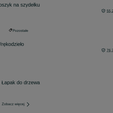
oszyk na szydełku
55,
Pozostałe
rękodzieło
76,
/ Łapak do drzewa
Zobacz więcej