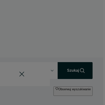
Odległość
+0 km
Szukaj
Obserwuj wyszukiwanie