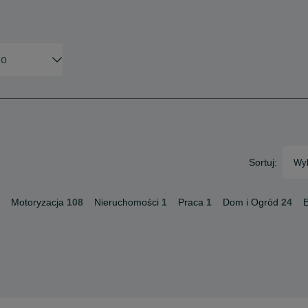
Sortuj:
Wyb
Motoryzacja
108
Nieruchomości
1
Praca
1
Dom i Ogród
24
E