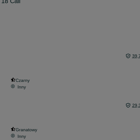
 18 Cali
39,
Czarny
Inny
29,
Granatowy
Inny