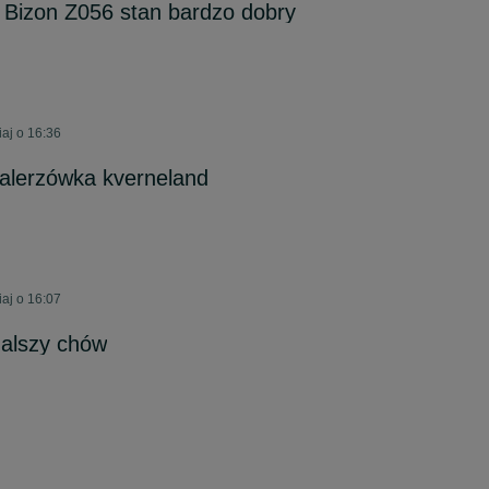
Bizon Z056 stan bardzo dobry
aj o 16:36
talerzówka kverneland
aj o 16:07
dalszy chów