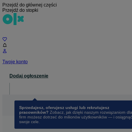
Przejdź do głównej części
Przejdź do stopki
Czat
Twoje konto
Dodaj ogłoszenie
Dla biznesu
opens in a new tab
Sprzedajesz, oferujesz usługi lub rekrutujesz
pracowników?
Zobacz, jak dzięki naszym rozwiązaniom dl
firm możesz dotrzeć do milionów użytkowników — i osiągną
swoje cele.