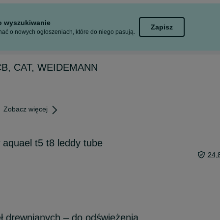
to wyszukiwanie
Zapisz
ać o nowych ogłoszeniach, które do niego pasują.
JCB, CAT, WEIDEMANN
Zobacz więcej
aquael t5 t8 leddy tube
24,
ł drewnianych – do odświeżenia