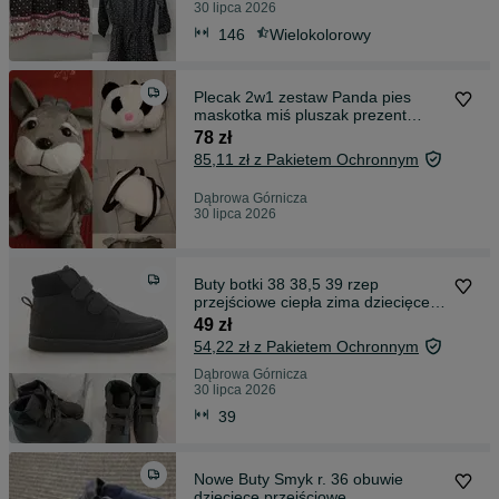
30 lipca 2026
146
Wielokolorowy
Plecak 2w1 zestaw Panda pies
maskotka miś pluszak prezent
Mikołaj
78 zł
85,11 zł z Pakietem Ochronnym
Dąbrowa Górnicza
30 lipca 2026
Buty botki 38 38,5 39 rzep
przejściowe ciepła zima dziecięce
24,5
49 zł
54,22 zł z Pakietem Ochronnym
Dąbrowa Górnicza
30 lipca 2026
39
Nowe Buty Smyk r. 36 obuwie
dziecięce przejściowe