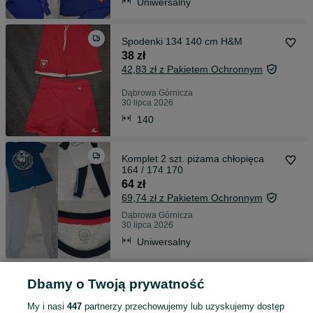
Uniwersalny
Spodenki 134 140 cm H&M
38 zł
42,83 zł z Pakietem Ochronnym
Dąbrowa Górnicza
30 lipca 2026
140
Komplet 2 szt. piżama chłopięca
164 / 174 170
64 zł
69,74 zł z Pakietem Ochronnym
Dąbrowa Górnicza
30 lipca 2026
Uniwersalny
Sukienka 92cm pasy halka tiul +
Dbamy o Twoją prywatność
koszula chrzest święta roczek
79 zł
My i nasi
447
partnerzy przechowujemy lub uzyskujemy dostęp