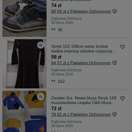
74 zł
80,09 zł z Pakietem Ochronnym
Dąbrowa Górnicza
30 lipca 2026
36
Smyk 152 158cm welur brokat
święta imprezy szkolne rozpoczęcie
roku
59 zł
64,57 zł z Pakietem Ochronnym
Dąbrowa Górnicza
30 lipca 2026
152
Zestaw 3cz. Nowa bluza Smyk 158
musztardowa czapka C&A bluza
Supermen
72 zł
78,02 zł z Pakietem Ochronnym
Dąbrowa Górnicza
30 lipca 2026