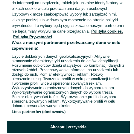
do informacji na urządzeniu, takich jak unikalne identyfikatory w
85,27 zł z Pakietem Ochronnym
plikach cookie w celu przetwarzania danych osobowych.
Dąbrowa Górnicza
Użytkownik może zaakceptować wybory lub zarządzać nimi,
30 lipca 2026
klikając poniżej lub w dowolnym momencie na stronie polityki
92
Srebrny
prywatności. Te wybory będą sygnalizowane naszym partnerom i
nie będą miały wpływu na dane przeglądania.
Polityka cookies,
Polityka Prywatności
Dywan dziecięcy autostrada droga
Wraz z naszymi partnerami przetwarzamy dane w celu
140x100
zapewnienia:
59 zł
64,57 zł z Pakietem Ochronnym
Użycie dokładnych danych geolokalizacyjnych. Aktywne
skanowanie charakterystyki urządzenia do celów identyfikacji.
Rozumienie odbiorców dzięki statystyce lub kombinacji danych z
Dąbrowa Górnicza
różnych źródeł. Przechowywanie informacji na urządzeniu lub
30 lipca 2026
dostęp do nich. Pomiar efektywności reklam. Rozwój i
ulepszanie usług. Tworzenie profili w celu personalizacji treści.
Tworzenie profili w celu spersonalizowanych reklam.
Wykorzystywanie ograniczonych danych do wyboru reklam.
1
2
3
...
18
Wykorzystywanie ograniczonych danych do wyboru treści.
Pomiar efektywności treści. Wykorzystanie profili do wyboru
spersonalizowanych reklam. Wykorzystywanie profili w celu
doboru spersonalizowanych treści.
Lista partnerów (dostawców)
Akceptuj wszystkie