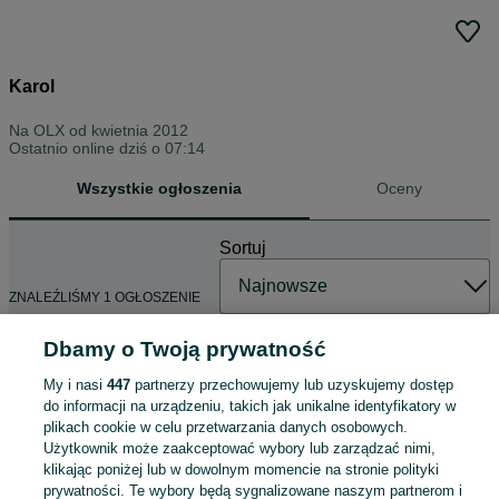
Karol
Na OLX od
kwietnia 2012
Ostatnio online dziś o 07:14
Wszystkie ogłoszenia
Oceny
Sortuj
ZNALEŹLIŚMY 1 OGŁOSZENIE
Dbamy o Twoją prywatność
My i nasi
447
partnerzy przechowujemy lub uzyskujemy dostęp
Skuter wodny Kawasaki ST 160 -
do informacji na urządzeniu, takich jak unikalne identyfikatory w
nowość 2026 Jet Ski STX
plikach cookie w celu przetwarzania danych osobowych.
62 600 zł
Użytkownik może zaakceptować wybory lub zarządzać nimi,
klikając poniżej lub w dowolnym momencie na stronie polityki
prywatności. Te wybory będą sygnalizowane naszym partnerom i