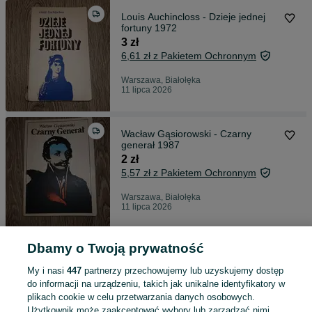
Louis Auchincloss - Dzieje jednej
fortuny 1972
3 zł
6,61 zł z Pakietem Ochronnym
Warszawa, Białołęka
11 lipca 2026
Wacław Gąsiorowski - Czarny
generał 1987
2 zł
5,57 zł z Pakietem Ochronnym
Warszawa, Białołęka
11 lipca 2026
Dbamy o Twoją prywatność
Rolf Blomberg - Złoto i anakondy
1959
My i nasi
447
partnerzy przechowujemy lub uzyskujemy dostęp
5 zł
do informacji na urządzeniu, takich jak unikalne identyfikatory w
8,68 zł z Pakietem Ochronnym
plikach cookie w celu przetwarzania danych osobowych.
Użytkownik może zaakceptować wybory lub zarządzać nimi,