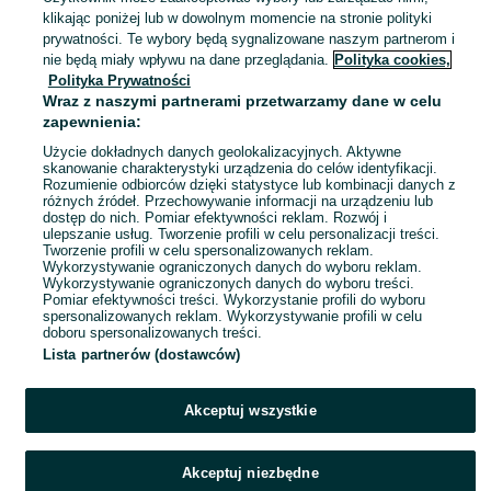
Warszawa, Białołęka
klikając poniżej lub w dowolnym momencie na stronie polityki
11 lipca 2026
prywatności. Te wybory będą sygnalizowane naszym partnerom i
nie będą miały wpływu na dane przeglądania.
Polityka cookies,
Polityka Prywatności
Walery Przyborowski - Szwedzi w
Wraz z naszymi partnerami przetwarzamy dane w celu
Warszawie 1983
zapewnienia:
5 zł
8,68 zł z Pakietem Ochronnym
Użycie dokładnych danych geolokalizacyjnych. Aktywne
skanowanie charakterystyki urządzenia do celów identyfikacji.
Rozumienie odbiorców dzięki statystyce lub kombinacji danych z
Warszawa, Białołęka
różnych źródeł. Przechowywanie informacji na urządzeniu lub
11 lipca 2026
dostęp do nich. Pomiar efektywności reklam. Rozwój i
ulepszanie usług. Tworzenie profili w celu personalizacji treści.
Tworzenie profili w celu spersonalizowanych reklam.
Wykorzystywanie ograniczonych danych do wyboru reklam.
1
2
Wykorzystywanie ograniczonych danych do wyboru treści.
Pomiar efektywności treści. Wykorzystanie profili do wyboru
spersonalizowanych reklam. Wykorzystywanie profili w celu
doboru spersonalizowanych treści.
Lista partnerów (dostawców)
Akceptuj wszystkie
Akceptuj niezbędne