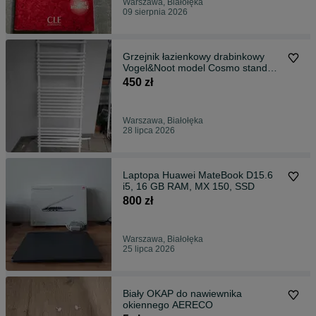
Warszawa, Białołęka
09 sierpnia 2026
Grzejnik łazienkowy drabinkowy
Vogel&Noot model Cosmo standard
60x180
450 zł
Warszawa, Białołęka
28 lipca 2026
Laptopa Huawei MateBook D15.6
i5, 16 GB RAM, MX 150, SSD
800 zł
Warszawa, Białołęka
25 lipca 2026
Biały OKAP do nawiewnika
okiennego AERECO